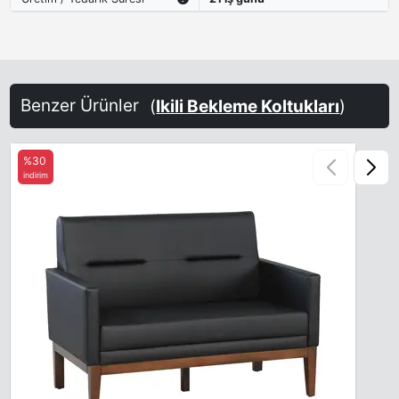
Benzer Ürünler
(
Ikili Bekleme Koltukları
)
%30
indirim