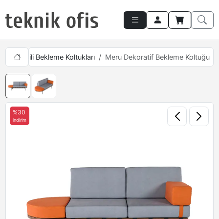
kları
Ikili Bekleme Koltukları
Meru Dekoratif Bekleme Koltuğu
%30
indirim