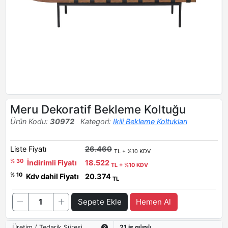
Meru Dekoratif Bekleme Koltuğu
Ürün Kodu:
30972
Kategori:
Ikili Bekleme Koltukları
Liste Fiyatı
26.460
TL + %10 KDV
% 30
İndirimli Fiyatı
18.522
TL + %10 KDV
% 10
Kdv dahil Fiyatı
20.374
TL
Sepete Ekle
Hemen Al
Üretim / Tedarik Süresi
21 iş günü