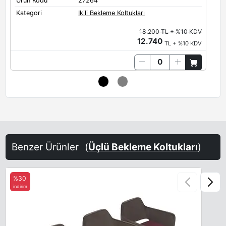
Ürün Kodu
27264
Ü
Kategori
Ikili Bekleme Koltukları
K
18.200 TL + %10 KDV
12.740
TL + %10 KDV
Benzer Ürünler
(
Üçlü Bekleme Koltukları
)
%30
indirim