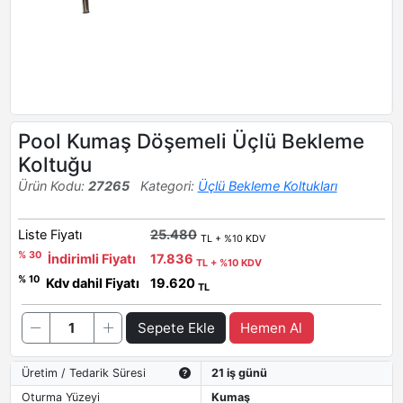
Pool Kumaş Döşemeli Üçlü Bekleme
Koltuğu
Ürün Kodu:
27265
Kategori:
Üçlü Bekleme Koltukları
Liste Fiyatı
25.480
TL + %10 KDV
% 30
İndirimli Fiyatı
17.836
TL + %10 KDV
% 10
Kdv dahil Fiyatı
19.620
TL
Sepete Ekle
Hemen Al
Üretim / Tedarik Süresi
21 iş günü
Oturma Yüzeyi
Kumaş