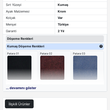
Sırt Yüzeyi
Kumaş
Ayak Malzemesi
Krom
Kolçak
Var
Menşei
Türkiye
Garanti
2 Yıl
Döşeme Renkleri
Kumaş Döşeme Renkleri
Patara 01
Patara 02
Patara 03
Patara 04
Patara 05
Patara 15
... devamını göster
İlişkili Ürünler