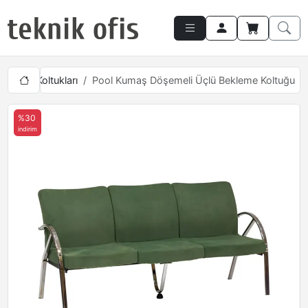
ekleme Koltukları
Pool Kumaş Döşemeli Üçlü Bekleme Koltuğu
%30
indirim