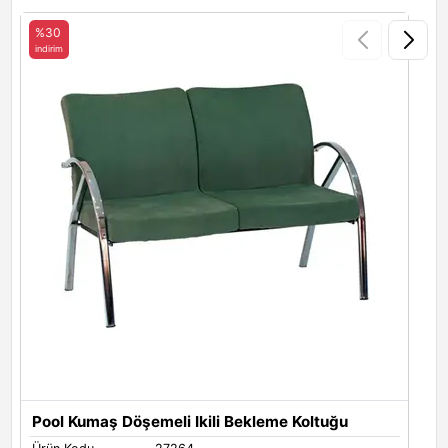
Patara 16
Patara 17
Patara 18
%30
indirim
i
Patara 19
Pool Kumaş Döşemeli Ikili Bekleme Koltuğu