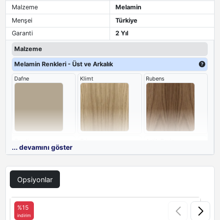
Malzeme
Melamin
Menşei
Türkiye
Garanti
2 Yıl
Malzeme
Melamin Renkleri - Üst ve Arkalık
Dafne
Klimt
Rubens
Gaudi
Gri
Antik Ceviz
... devamını göster
Opsiyonlar
Siyah
Aral
Antrasit
%15
indirim
i