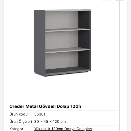
Toprak
Beyaz
Metal Renkleri
Metal Renkleri - Yan Panel
Black
White
Grey
Creder Metal Gövdeli Dolap 120h
Ürün Kodu
35361
Ü
Ürün Ölçüleri
80 x 45 x 120 cm
Ü
Antrasit
Limestone
Quartz
Kategori
Yükseklik 120cm Dosya Dolapları
K