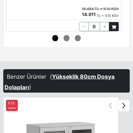
16.484 TL + %10 KDV
14.011
TL + %10 KDV
Oxide
Brown Red
Salmon Orange
Terra Brown
Sand-Yellow
Steel Blue
Benzer Ürünler
(
Yükseklik 80cm Dosya
Dolapları
)
%15
indirim