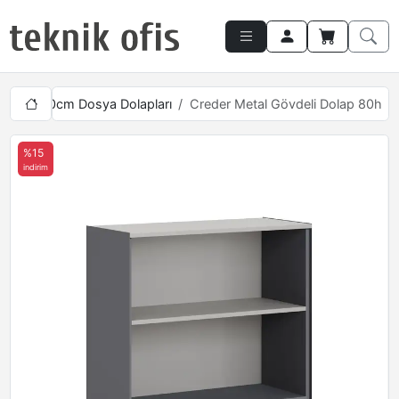
seklik 80cm Dosya Dolapları
Creder Metal Gövdeli Dolap 80h
%15
indirim