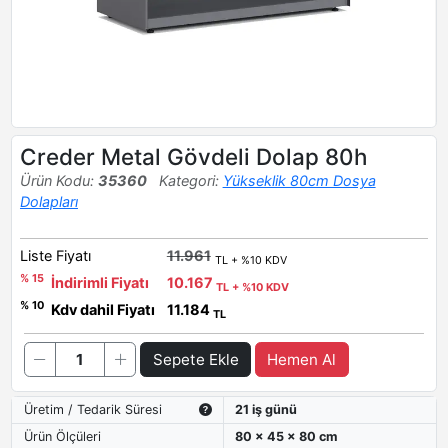
Creder Metal Gövdeli Dolap 80h
Ürün Kodu:
35360
Kategori:
Yükseklik 80cm Dosya
Dolapları
Liste Fiyatı
11.961
TL + %10 KDV
% 15
İndirimli Fiyatı
10.167
TL + %10 KDV
% 10
Kdv dahil Fiyatı
11.184
TL
Sepete Ekle
Hemen Al
Üretim / Tedarik Süresi
21 iş günü
Ürün Ölçüleri
80 x 45 x 80 cm