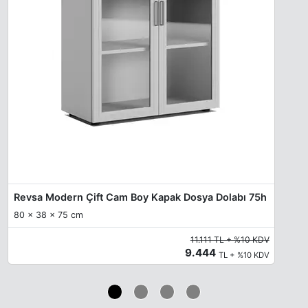
Revsa Modern Çift Cam Boy Kapak Dosya Dolabı 75h
80 x 38 x 75 cm
11.111 TL + %10 KDV
9.444
TL + %10 KDV