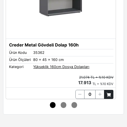
Metal Renkleri
Metal Renkleri - Yan Panel
Black
White
Grey
Creder Metal Gövdeli Dolap 160h
Ürün Kodu
35362
Ü
Ürün Ölçüleri
80 x 45 x 160 cm
Ü
Antrasit
Limestone
Quartz
Kategori
Yükseklik 160cm Dosya Dolapları
K
21.074 TL + %10 KDV
17.913
TL + %10 KDV
Oxide
Brown Red
Salmon Orange