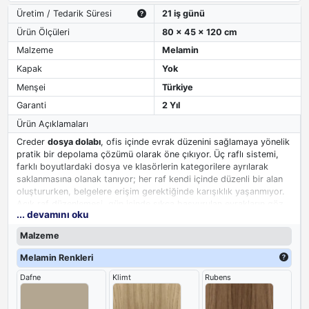
Üretim / Tedarik Süresi
21 iş günü
Ürün Ölçüleri
80 x 45 x 120 cm
Malzeme
Melamin
Kapak
Yok
Menşei
Türkiye
Garanti
2 Yıl
Ürün Açıklamaları
Creder
dosya dolabı
, ofis içinde evrak düzenini sağlamaya yönelik
pratik bir depolama çözümü olarak öne çıkıyor. Üç raflı sistemi,
farklı boyutlardaki dosya ve klasörlerin kategorilere ayrılarak
saklanmasına olanak tanıyor; her raf kendi içinde düzenli bir alan
oluştururken, belgelere erişim gerektiğinde karışıklık yaşanmıyor.
Açık raf düzenlemesi, gün içinde sıkça başvurulan evrakların göz
... devamını oku
önünde tutulmasını sağlıyor, böylece dolap kapağını her seferinde
açıp kapama zahmeti ortadan kalkıyor ve çalışma akışı kesintiye
Malzeme
uğramıyor. Raf aralıkları, standart dosya boyutlarına uyum
göstererek klasörlerin rahatça yerleştirilmesine imkan veriyor.
Melamin Renkleri
Dafne
Klimt
Rubens
Yan panellerde kullanılan metal malzeme, dolaba sağlam ve
dayanıklı bir karakter kazandırıyor. Bu metal yan yüzeyler,
endüstriyel dokusuyla ofis mobilyaları arasında güvenilir bir duruş