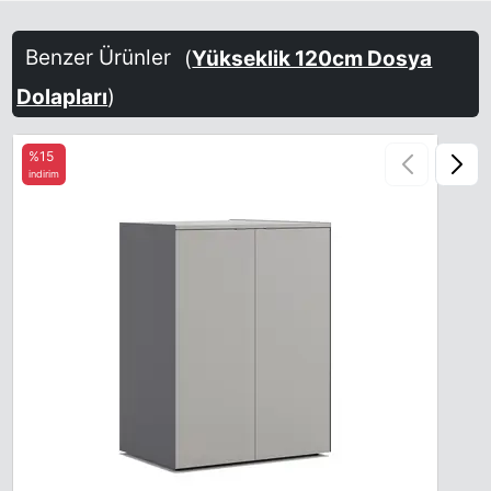
Terra Brown
Sand-Yellow
Steel Blue
Benzer Ürünler
(
Yükseklik 120cm Dosya
Dolapları
)
%15
Emerald
indirim