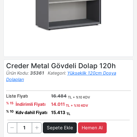
Creder Metal Gövdeli Dolap 120h
Ürün Kodu:
35361
Kategori:
Yükseklik 120cm Dosya
Dolapları
Liste Fiyatı
16.484
TL + %10 KDV
% 15
İndirimli Fiyatı
14.011
TL + %10 KDV
% 10
Kdv dahil Fiyatı
15.413
TL
Sepete Ekle
Hemen Al