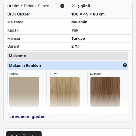
Üretim / Tedarik Süresi
21 iş günü
Ürün Ölçüleri
100 x 45 x 80 cm
Malzeme
Melamin
Kapak
Yok
Menşei
Türkiye
Garanti
2 Yıl
Malzeme
Melamin Renkleri
Dafne
Klimt
Rubens
Gaudi
Gri
Antik Ceviz
... devamını göster