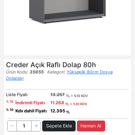
Creder Açık Raflı Dolap 80h
Ürün Kodu:
35655
Kategori:
Yükseklik 80cm Dosya
Dolapları
Liste Fiyatı
13.257
TL + %10 KDV
% 15
İndirimli Fiyatı
11.268
TL + %10 KDV
% 10
Kdv dahil Fiyatı
12.395
TL
Sepete Ekle
Hemen Al