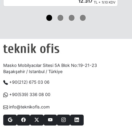
12.317
TL + %10 KDV
Masko Mobilyacılar Sitesi 5A Blok No:19-21-23
Başakşehir / Istanbul / Türkiye
+90(212) 675 03 06
+90(539) 336 08 00
info@teknikofis.com