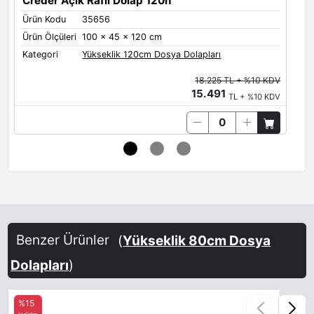
Creder Açık Raflı Dolap 120h
C
Ürün Kodu
35656
Ü
Ürün Ölçüleri
100 x 45 x 120 cm
Ü
Antrasit
Limestone
Quartz
Kategori
Yükseklik 120cm Dosya Dolapları
K
18.225 TL + %10 KDV
15.491
TL + %10 KDV
Oxide
Brown Red
Salmon Orange
Terra Brown
Sand-Yellow
Steel Blue
Benzer Ürünler
(
Yükseklik 80cm Dosya
Dolapları
)
%15
Emerald