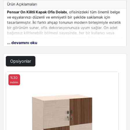
Ürün Açıklamaları
Pensar On Kilitli Kapak Ofis Dolabı
, ofisinizdeki tüm önemli belge
ve eşyalarınızı düzenli ve emniyetli bir şekilde saklamak için
tasarlanmıştır. İki farklı ahşap tonunun modern birleşimiyle estetik
bir görünüm sunar, ofis dekorasyonunuza uyum sağlar. On adet
bağımsız kilitlenebilir bölmesi sayesinde, her bir kullanıcı veya
departman için özel ve güvenli bir alan yaratır. Dikey tasarımıyla az
... devamını oku
yer kaplarken, maksimum depolama alanı sunarak ofisinizde
düzeni ve verimliliği artırır. Pensar
çok kilitli dolap
, hem
fonksiyonelliği hem de çağdaş estetiğiyle, ofisinizin düzenli ve
profesyonel bir atmosfere sahip olmasına katkıda bulunur.
Opsiyonlar
%30
indirim