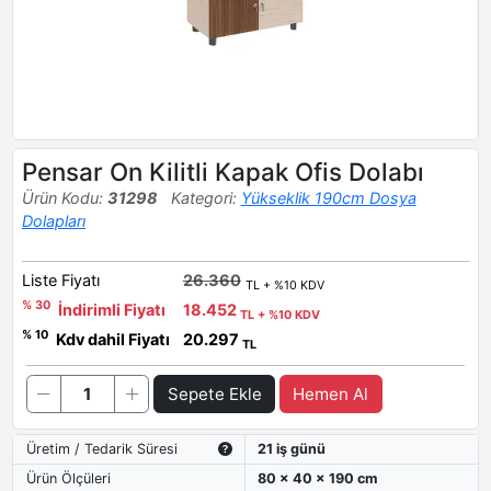
Pensar On Kilitli Kapak Ofis Dolabı
Ürün Kodu:
31298
Kategori:
Yükseklik 190cm Dosya
Dolapları
Liste Fiyatı
26.360
TL + %10 KDV
% 30
İndirimli Fiyatı
18.452
TL + %10 KDV
% 10
Kdv dahil Fiyatı
20.297
TL
Sepete Ekle
Hemen Al
Üretim / Tedarik Süresi
21 iş günü
Ürün Ölçüleri
80 x 40 x 190 cm