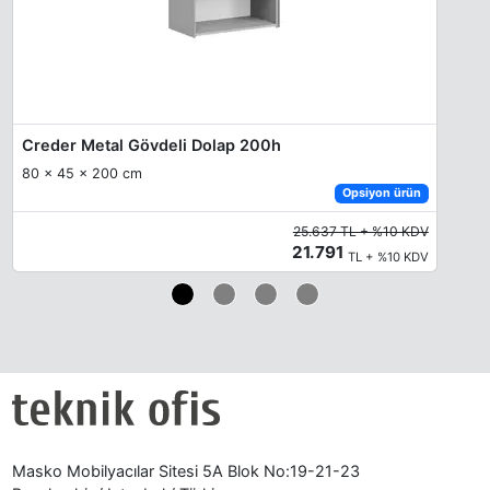
Creder Metal Gövdeli Dolap 200h
80 x 45 x 200 cm
Opsiyon ürün
25.637 TL + %10 KDV
21.791
TL + %10 KDV
Masko Mobilyacılar Sitesi 5A Blok No:19-21-23