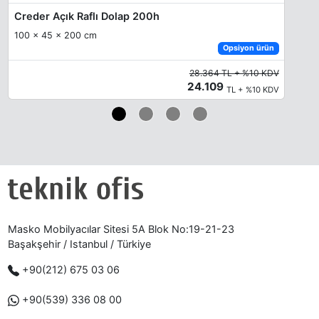
Creder Açık Raflı Dolap 200h
100 x 45 x 200 cm
Opsiyon ürün
28.364 TL + %10 KDV
24.109
TL + %10 KDV
Masko Mobilyacılar Sitesi 5A Blok No:19-21-23
Başakşehir / Istanbul / Türkiye
+90(212) 675 03 06
+90(539) 336 08 00