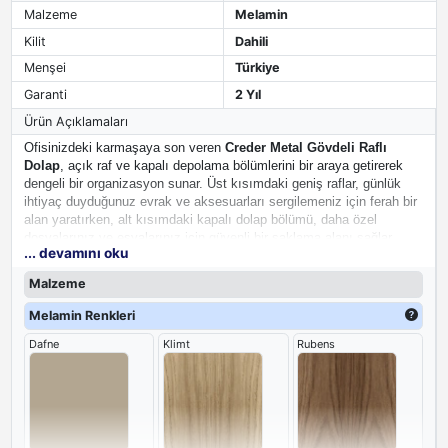
Malzeme
Melamin
Kilit
Dahili
Menşei
Türkiye
Garanti
2 Yıl
Ürün Açıklamaları
Ofisinizdeki karmaşaya son veren
Creder Metal Gövdeli Raflı
Dolap
, açık raf ve kapalı depolama bölümlerini bir araya getirerek
dengeli bir organizasyon sunar. Üst kısımdaki geniş raflar, günlük
ihtiyaç duyduğunuz evrak ve aksesuarları sergilemeniz için ferah bir
alan yaratırken, alt kısımdaki kapalı dolap bölümü, daha özel
dosyalarınız ve eşyalarınız için güvenli bir saklama alanı sağlar.
... devamını oku
Modern ve yalın tasarımı sayesinde ofis mobilyalarınızla kusursuz
bir bütünlük oluşturur.
Malzeme
Melamin Renkleri
Dafne
Klimt
Rubens