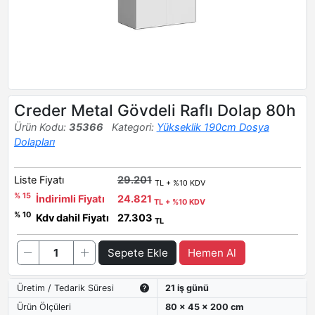
Creder Metal Gövdeli Raflı Dolap 80h
Ürün Kodu:
35366
Kategori:
Yükseklik 190cm Dosya
Dolapları
Liste Fiyatı
29.201
TL + %10 KDV
% 15
İndirimli Fiyatı
24.821
TL + %10 KDV
% 10
Kdv dahil Fiyatı
27.303
TL
Sepete Ekle
Hemen Al
Üretim / Tedarik Süresi
21 iş günü
Ürün Ölçüleri
80 x 45 x 200 cm