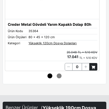
Metal Renkleri - Yan Panel
Black
White
Grey
Creder Metal Gövdeli Yarım Kapaklı Dolap 80h
Ürün Kodu
35364
Ü
Ürün Ölçüleri
80 x 45 x 120 cm
Ü
Antrasit
Limestone
Quartz
Kategori
Yükseklik 120cm Dosya Dolapları
K
20.048 TL + %10 KDV
17.041
TL + %10 KDV
Oxide
Brown Red
Salmon Orange
Terra Brown
Sand-Yellow
Steel Blue
Benzer Ürünler
(
Yükseklik 190cm Dosya