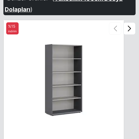
Dolapları
)
%15
indirim