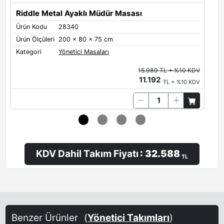
Riddle Metal Ayaklı Müdür Masası
Ürün Kodu
28340
Ü
Ürün Ölçüleri
200 x 80 x 75 cm
Ü
Kategori
Yönetici Masaları
K
15.989 TL + %10 KDV
11.192
TL + %10 KDV
KDV Dahil Takım Fiyatı
: 32.588
TL
Benzer Ürünler
(
Yönetici Takımları
)