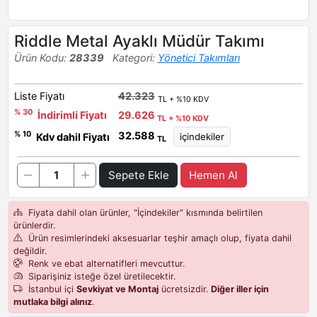
Riddle Metal Ayaklı Müdür Takımı
Ürün Kodu:
28339
Kategori:
Yönetici Takımları
Liste Fiyatı
42.323
TL + %10 KDV
% 30
İndirimli Fiyatı
29.626
TL + %10 KDV
32.588
% 10
Kdv dahil Fiyatı
TL
Sepete Ekle
Hemen Al
Fiyata dahil olan ürünler, "İçindekiler" kısmında belirtilen
ürünlerdir.
Ürün resimlerindeki aksesuarlar teşhir amaçlı olup, fiyata dahil
değildir.
Renk ve ebat alternatifleri mevcuttur.
Siparişiniz isteğe özel üretilecektir.
İstanbul içi
Sevkiyat ve Montaj
ücretsizdir.
Diğer iller için
mutlaka bilgi alınız
.