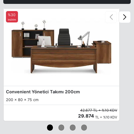
%30
indirim
Convenient Yönetici Takımı 200cm
200 x 80 x 75 cm
42.677 TL + %10 KDV
29.874
TL + %10 KDV