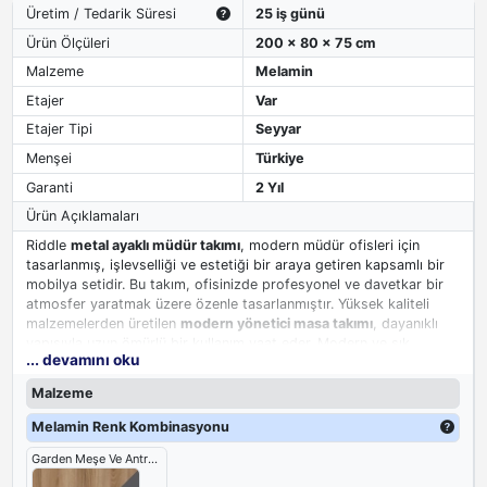
Üretim / Tedarik Süresi
25 iş günü
Ürün Ölçüleri
200 x 80 x 75 cm
Malzeme
Melamin
Etajer
Var
Etajer Tipi
Seyyar
Menşei
Türkiye
Garanti
2 Yıl
Ürün Açıklamaları
Riddle
metal ayaklı müdür takımı
, modern müdür ofisleri için
tasarlanmış, işlevselliği ve estetiği bir araya getiren kapsamlı bir
mobilya setidir. Bu takım, ofisinizde profesyonel ve davetkar bir
atmosfer yaratmak üzere özenle tasarlanmıştır. Yüksek kaliteli
malzemelerden üretilen
modern yönetici masa takımı
, dayanıklı
yapısıyla uzun ömürlü bir kullanım vaat eder. Modern ve şık
... devamını oku
çizgileri, her türlü ofis dekorasyonuyla mükemmel bir uyum
sağlayarak ortamın profesyonel imajını güçlendirir.
Malzeme
Melamin Renk Kombinasyonu
Garden Meşe Ve Antrasit