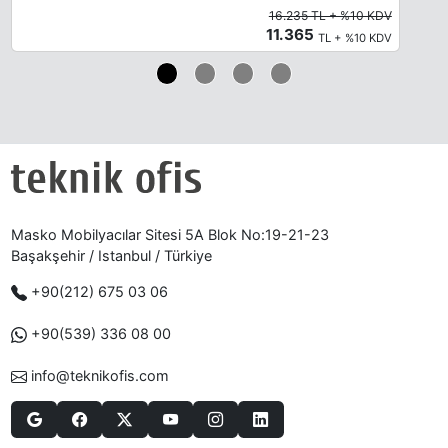
16.235 TL + %10 KDV
11.365
TL + %10 KDV
Masko Mobilyacılar Sitesi 5A Blok No:19-21-23
Başakşehir / Istanbul / Türkiye
+90(212) 675 03 06
+90(539) 336 08 00
info@teknikofis.com