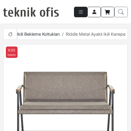
ukları
Ikili Bekleme Koltukları
Riddle Metal Ayaklı Ikili Kanepe
%30
indirim