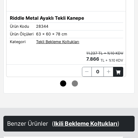
Riddle Metal Ayaklı Tekli Kanepe
Ürün Kodu
28344
Ü
Ürün Ölçüleri
63 x 60 x 78 cm
Ü
Kategori
Tekli Bekleme Koltukları
K
11.237 TL + %10 KDV
7.866
TL + %10 KDV
Benzer Ürünler
(
Ikili Bekleme Koltukları
)