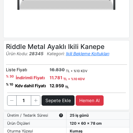
Riddle Metal Ayaklı Ikili Kanepe
Ürün Kodu:
28345
Kategori:
Ikili Bekleme Koltukları
Liste Fiyatı
16.830
TL + %10 KDV
% 30
İndirimli Fiyatı
11.781
TL + %10 KDV
% 10
Kdv dahil Fiyatı
12.959
TL
Sepete Ekle
Hemen Al
Üretim / Tedarik Süresi
25 iş günü
Ürün Ölçüleri
120 x 60 x 78 cm
Oturma Yüzeyi
Kumaş