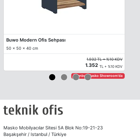
Buwo Modern Ofis Sehpası
50 x 50 x 40 cm
1.932 TL + %10 KDV
1.352
TL + %10 KDV
İstanbul Masko Showroom'da
Masko Mobilyacılar Sitesi 5A Blok No:19-21-23
Başakşehir / Istanbul / Türkiye