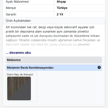
Ayak Malzemesi
Ahşap
Menşei
Türkiye
Garanti
2 Yıl
Ürün Açıklamaları
Alt kısmındaki tek raf, dergi veya küçük dekoratif eşyalar için
pratik bir depolama alanı sunarken aynı zamanda yönetici
sehpasının sade ve şık duruşunu bozmadan ek düzenleme imkanı
sağlıyor. Yönetici odalarında misafir ağırlarken kahve fincanları ve
dekoratif objeler için ideal bir yüzey oluşturan bu
yönetici
sehpası
, serinin diğer parçalarıyla uyumlu tasarımı sayesinde ofis
... devamını oku
düzeninde bütüncül bir prestij oluşturuyor.
Malzeme
Melamin Renk Kombinasyonları
Derin Ney Ve Antrasit