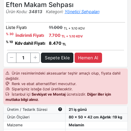
Eften Makam Sehpası
Ürün Kodu:
34813
Kategori:
Yönetici Sehpaları
Liste Fiyatı
11.000
TL + %10 KDV
% 30
İndirimli Fiyatı
7.700
TL + %10 KDV
% 10
Kdv dahil Fiyatı
8.470
TL
Sepete Ekle
Hemen Al
Ürün resimlerindeki aksesuarlar teşhir amaçlı olup, fiyata dahil
değildir.
Renk ve ebat alternatifleri mevcuttur.
Siparişiniz isteğe özel üretilecektir.
İstanbul içi
Sevkiyat ve Montaj
ücretsizdir.
Diğer iller için
mutlaka bilgi alınız
.
Üretim / Tedarik Süresi
21 iş günü
Ürün Ölçüleri
80 x 50 x 42 cm Ağırlık :19 kg
Malzeme
Melamin