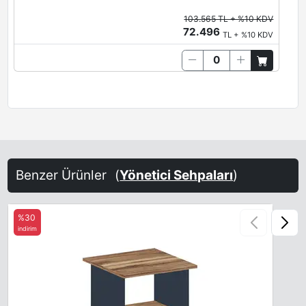
103.565 TL + %10 KDV
72.496
TL + %10 KDV
Benzer Ürünler
(
Yönetici Sehpaları
)
%30
indirim