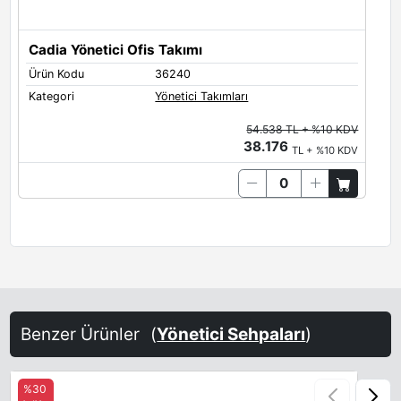
Cadia Yönetici Ofis Takımı
Ürün Kodu
36240
Kategori
Yönetici Takımları
54.538 TL + %10 KDV
38.176
TL + %10 KDV
Benzer Ürünler
(
Yönetici Sehpaları
)
%30