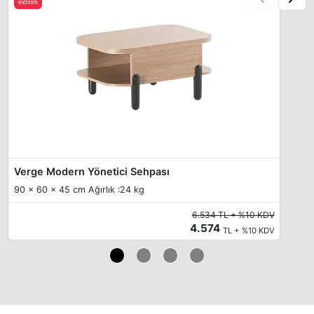
indirim
Verge Modern Yönetici Sehpası
90 x 60 x 45 cm Ağırlık :24 kg
6.534 TL + %10 KDV
4.574
TL + %10 KDV