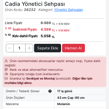
Cadia Yönetici Sehpası
Ürün Kodu:
36232
Kategori:
Yönetici Sehpaları
Liste Fiyatı
6.569
TL + %10 KDV
% 30
İndirimli Fiyatı
4.598
TL + %10 KDV
% 10
Kdv dahil Fiyatı
5.058
TL
Sepete Ekle
Hemen Al
Ürün resimlerindeki aksesuarlar teşhir amaçlı olup, fiyata dahil
değildir.
Renk ve ebat alternatifleri mevcuttur.
Siparişiniz isteğe özel üretilecektir.
İstanbul içi
Sevkiyat ve Montaj
ücretsizdir.
Diğer iller için
mutlaka bilgi alınız
.
Üretim / Tedarik Süresi
17 iş günü
Ürün Ölçüleri
43 cm Çap :60 cm
Malzeme
Melamin