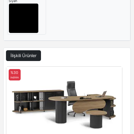
Siyah
İlişkili Ürünler
%30
indirim