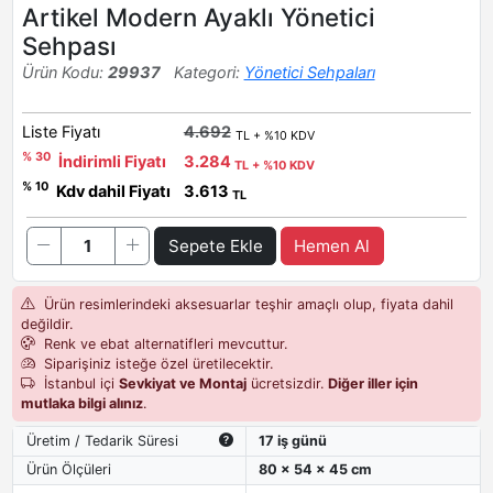
Artikel Modern Ayaklı Yönetici
Sehpası
Ürün Kodu:
29937
Kategori:
Yönetici Sehpaları
Liste Fiyatı
4.692
TL + %10 KDV
% 30
İndirimli Fiyatı
3.284
TL + %10 KDV
% 10
Kdv dahil Fiyatı
3.613
TL
Sepete Ekle
Hemen Al
Ürün resimlerindeki aksesuarlar teşhir amaçlı olup, fiyata dahil
değildir.
Renk ve ebat alternatifleri mevcuttur.
Siparişiniz isteğe özel üretilecektir.
İstanbul içi
Sevkiyat ve Montaj
ücretsizdir.
Diğer iller için
mutlaka bilgi alınız
.
Üretim / Tedarik Süresi
17 iş günü
Ürün Ölçüleri
80 x 54 x 45 cm