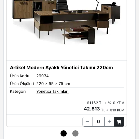
Artikel Modern Ayaklı Yönetici Takımı 220cm
Ürün Kodu
29934
Ü
Ürün Ölçüleri
220 x 95 x 75 cm
Ü
Kategori
Yönetici Takımları
K
61.162 TL + %10 KDV
42.813
TL + %10 KDV