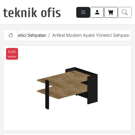
arı
Yönetici Sehpaları
Artikel Modern Ayaklı Yönetici Sehpası
%30
indirim