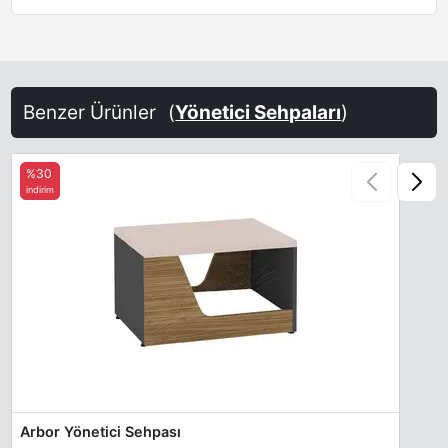
Benzer Ürünler
(
Yönetici Sehpaları
)
%30
indirim
Arbor Yönetici Sehpası