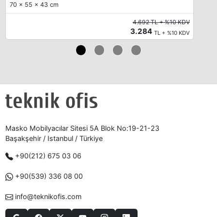
70 x 55 x 43 cm
4.692 TL + %10 KDV
3.284
TL + %10 KDV
Masko Mobilyacılar Sitesi 5A Blok No:19-21-23
Başakşehir / Istanbul / Türkiye
+90(212) 675 03 06
+90(539) 336 08 00
info@teknikofis.com