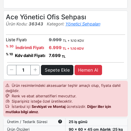
Ace Yönetici Ofis Sehpası
Ürün Kodu:
36343
Kategori:
Yönetici Sehpaları
Liste Fiyatı
9.999
TL + %10 KDV
% 30
İndirimli Fiyatı
6.999
TL + %10 KDV
% 10
Kdv dahil Fiyatı
7.699
TL
Sepete Ekle
Hemen Al
Ürün resimlerindeki aksesuarlar teşhir amaçlı olup, fiyata dahil
değildir.
Renk ve ebat alternatifleri mevcuttur.
Siparişiniz isteğe özel üretilecektir.
İstanbul içi
Sevkiyat ve Montaj
ücretsizdir.
Diğer iller için
mutlaka bilgi alınız
.
Üretim / Tedarik Süresi
25 iş günü
Ürün Ölçüleri
90 x 60 x 45 cm Ağırlık :25 kg