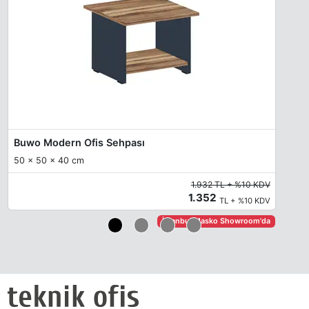
Buwo Modern Ofis Sehpası
50 x 50 x 40 cm
1.932 TL + %10 KDV
1.352
TL + %10 KDV
İstanbul Masko Showroom'da