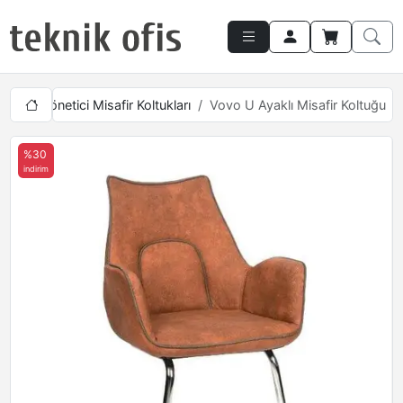
aları
Yönetici Misafir Koltukları
Vovo U Ayaklı Misafir Koltuğu
%30
indirim