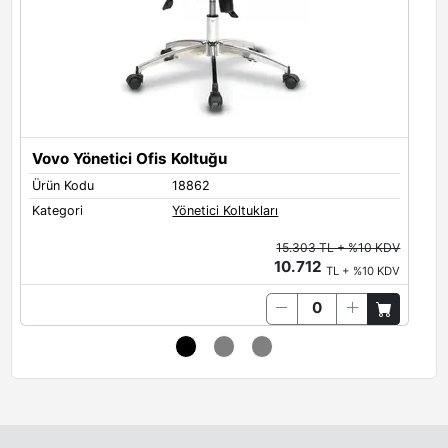
Toskano 04
Toskano 05
Toskano 2307
Vovo Yönetici Ofis Koltuğu
Ürün Kodu
18862
Ü
Kategori
Yönetici Koltukları
K
Toskano 2309
Toskano 2314
15.303 TL + %10 KDV
10.712
TL + %10 KDV