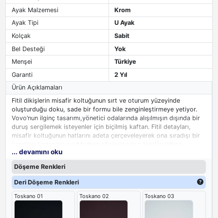
Ayak Malzemesi
Krom
Ayak Tipi
U Ayak
Kolçak
Sabit
Bel Desteği
Yok
Menşei
Türkiye
Garanti
2 Yıl
Ürün Açıklamaları
Fitil dikişlerin misafir koltuğunun sırt ve oturum yüzeyinde
oluşturduğu doku, sade bir formu bile zenginleştirmeye yetiyor.
Vovo’nun ilginç tasarımı,yönetici odalarında alışılmışın dışında bir
duruş sergilemek isteyenler için biçilmiş kaftan. Fitil detayları,
misafir koltuğunun hatlarını adeta çerçeveleyerek ona sıradışı bir
karakter kazandırıyor. Modern ofislerin sıkıcı tekdüzeliğine
... devamını oku
meydan okuyan özgün bir misafir koltuğudur.
Döşeme Renkleri
Deri Döşeme Renkleri
Toskano 01
Toskano 02
Toskano 03