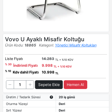
Vovo U Ayaklı Misafir Koltuğu
Ürün Kodu:
18865
Kategori:
Yönetici Misafir Koltukları
Liste Fiyatı
14.283
TL + %10 KDV
% 30
İndirimli Fiyatı
9.998
TL + %10 KDV
% 10
Kdv dahil Fiyatı
10.998
TL
Sepete Ekle
Hemen Al
Üretim / Tedarik Süresi
20 iş günü
Oturma Yüzeyi
Deri
Sırt Yüzeyi
Deri