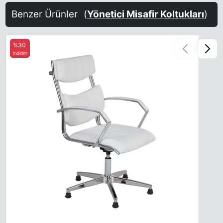
Benzer Ürünler
(
Yönetici Misafir Koltukları
)
%30
indirim