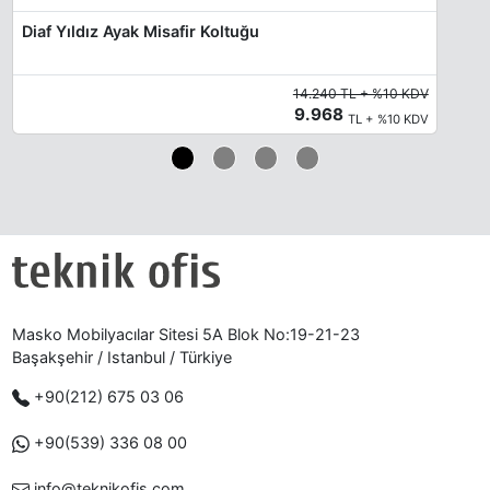
Diaf Yıldız Ayak Misafir Koltuğu
14.240 TL + %10 KDV
9.968
TL + %10 KDV
Masko Mobilyacılar Sitesi 5A Blok No:19-21-23
Başakşehir / Istanbul / Türkiye
+90(212) 675 03 06
+90(539) 336 08 00
info@teknikofis.com