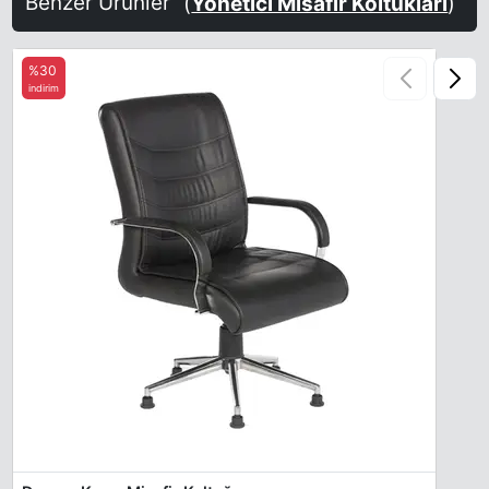
Benzer Ürünler
(
Yönetici Misafir Koltukları
)
%30
indirim