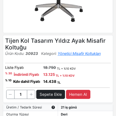
Tijen Kol Tasarım Yıldız Ayak Misafir
Koltuğu
Ürün Kodu:
30923
Kategori:
Yönetici Misafir Koltukları
Liste Fiyatı
18.750
TL + %10 KDV
% 30
İndirimli Fiyatı
13.125
TL + %10 KDV
% 10
Kdv dahil Fiyatı
14.438
TL
Sepete Ekle
Hemen Al
Üretim / Tedarik Süresi
21 iş günü
Oturma Yüzeyi
Deri