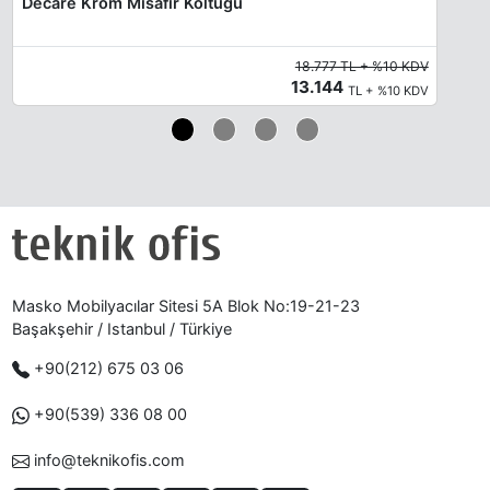
Decare Krom Misafir Koltuğu
18.777 TL + %10 KDV
13.144
TL + %10 KDV
Masko Mobilyacılar Sitesi 5A Blok No:19-21-23
Başakşehir / Istanbul / Türkiye
+90(212) 675 03 06
+90(539) 336 08 00
info@teknikofis.com