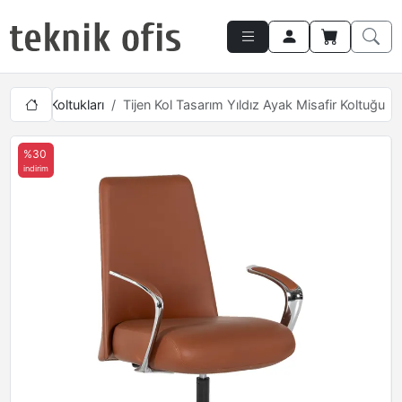
 Misafir Koltukları
Tijen Kol Tasarım Yıldız Ayak Misafir Koltuğu
%30
indirim