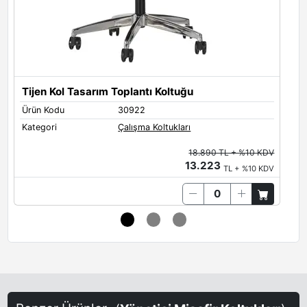
Tijen Kol Tasarım Toplantı Koltuğu
T
Ürün Kodu
30922
Ü
Kategori
Çalışma Koltukları
K
18.890 TL + %10 KDV
13.223
TL + %10 KDV