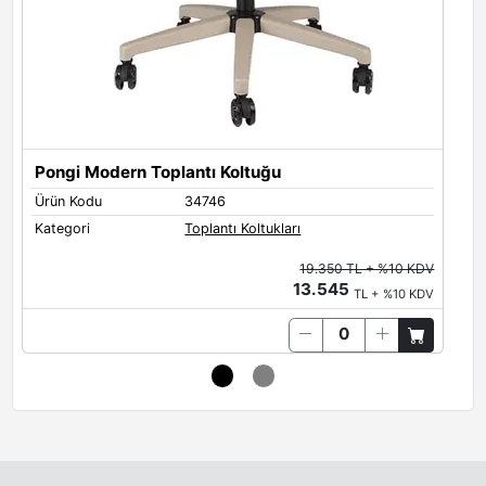
Pongi Modern Toplantı Koltuğu
Ürün Kodu
34746
Ü
Kategori
Toplantı Koltukları
K
19.350 TL + %10 KDV
13.545
TL + %10 KDV