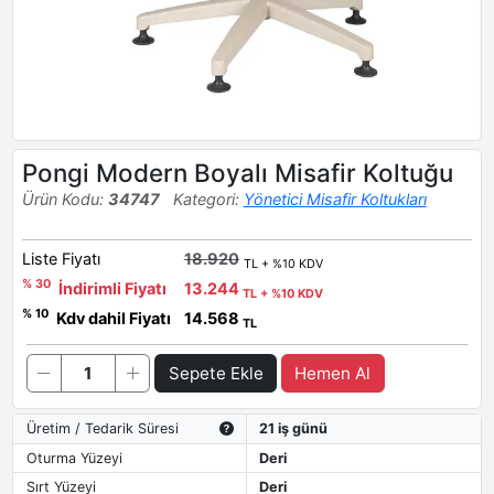
Pongi Modern Boyalı Misafir Koltuğu
Ürün Kodu:
34747
Kategori:
Yönetici Misafir Koltukları
Liste Fiyatı
18.920
TL + %10 KDV
% 30
İndirimli Fiyatı
13.244
TL + %10 KDV
% 10
Kdv dahil Fiyatı
14.568
TL
Sepete Ekle
Hemen Al
Üretim / Tedarik Süresi
21 iş günü
Oturma Yüzeyi
Deri
Sırt Yüzeyi
Deri