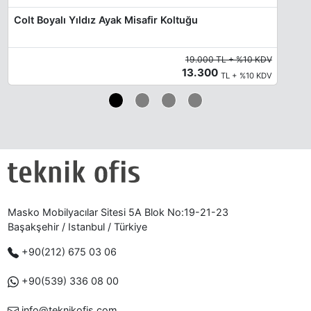
Colt Boyalı Yıldız Ayak Misafir Koltuğu
19.000 TL + %10 KDV
13.300
TL + %10 KDV
Masko Mobilyacılar Sitesi 5A Blok No:19-21-23
Başakşehir / Istanbul / Türkiye
+90(212) 675 03 06
+90(539) 336 08 00
info@teknikofis.com