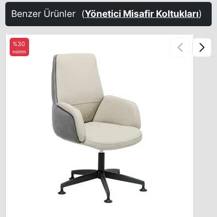
Benzer Ürünler
(
Yönetici Misafir Koltukları
)
%30
indirim