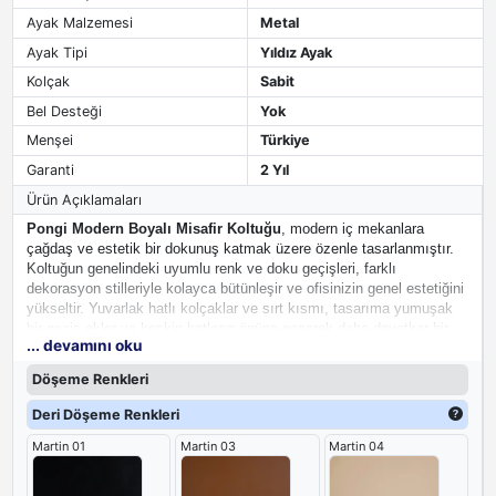
Ayak Malzemesi
Metal
Ayak Tipi
Yıldız Ayak
Kolçak
Sabit
Bel Desteği
Yok
Menşei
Türkiye
Garanti
2 Yıl
Ürün Açıklamaları
Pongi Modern Boyalı Misafir Koltuğu
, modern iç mekanlara
çağdaş ve estetik bir dokunuş katmak üzere özenle tasarlanmıştır.
Koltuğun genelindeki uyumlu renk ve doku geçişleri, farklı
dekorasyon stilleriyle kolayca bütünleşir ve ofisinizin genel estetiğini
yükseltir. Yuvarlak hatlı kolçaklar ve sırt kısmı, tasarıma yumuşak
bir geçiş ekler ve keskin hatların önüne geçerek daha davetkar bir
... devamını oku
görünüm sağlar. Zarif sabit yıldız ayakları, mekana dinamik ve
modern bir hava katarken, koltuğun güçlü duruşu profesyonel
Döşeme Renkleri
imajınızı tamamlar.
Yıldız ayaklı misafir koltuğu
, estetik ve
işlevselliği bir araya getirerek, ofis ortamına lüks ve konforlu bir
Deri Döşeme Renkleri
atmosfer katar.
Martin 01
Martin 03
Martin 04