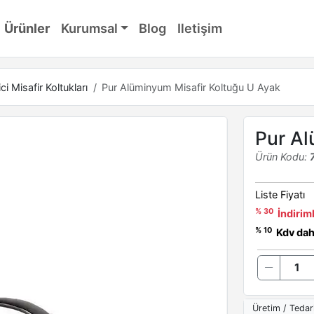
Ürünler
Kurumsal
Blog
Iletişim
ci Misafir Koltukları
Pur Alüminyum Misafir Koltuğu U Ayak
Pur Al
Ürün Kodu:
Liste Fiyatı
% 30
İndiriml
% 10
Kdv dahi
Üretim / Tedar