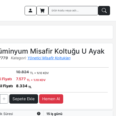
üminyum Misafir Koltuğu U Ayak
7779
Kategori:
Yönetici Misafir Koltukları
10.824
TL + %10 KDV
i Fiyatı
7.577
TL + %10 KDV
l Fiyatı
8.334
TL
Sepete Ekle
Hemen Al
ik Süresi
15 iş günü