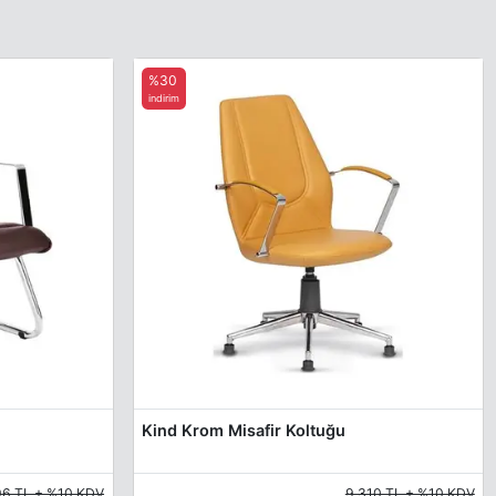
%30
indirim
Kind Krom Misafir Koltuğu
96 TL + %10 KDV
9.310 TL + %10 KDV