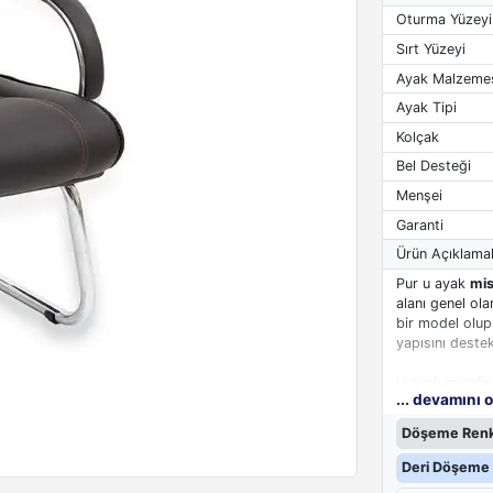
Oturma Yüzeyi
Sırt Yüzeyi
Ayak Malzeme
Ayak Tipi
Kolçak
Bel Desteği
Menşei
Garanti
Ürün Açıklamal
Pur u ayak
mis
alanı genel ol
bir model olup
yapısını deste
U ayak misafir
... devamını 
sayesinde dış 
dökme kalıp sün
Döşeme Renk
yapısını deste
geniş yapısı s
Deri Döşeme 
misafirlerinizi