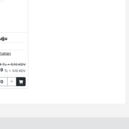
tuğu
tukları
4 TL + %10 KDV
49
TL + %10 KDV