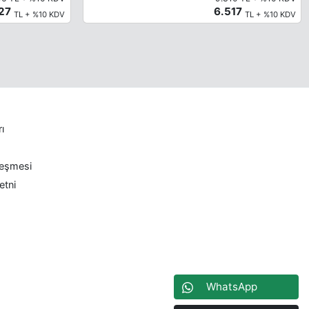
327
6.517
TL + %10 KDV
TL + %10 KDV
rı
leşmesi
etni
WhatsApp