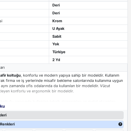
Deri
Deri
si
Krom
U Ayak
Sabit
Yok
Türkiye
2 Yıl
arı
afir koltuğu
, konforlu ve modern yapıya sahip bir modeldir. Kullanım
arak firma ve iş yerlerinde misafir bekleme salonlarında kullanıma uygun
 aynı zamanda ofis odalarında da kullanılan bir modelidir. Vücut
kleyen konforlu ve ergonomik bir modeldir.
 koltuğu yapısında kullanılan teknik donanımları ve metal aksamları
oku
etkenlerden daha az etkilenmektedir. Misafir koltuğunun yapısında
ger kullanılmış olup üzeri suni deri ile kaplanmıştır. Sırt kısmı omurga
leri
klemek ve sportif görünüm kazandıran dikişlere sahiptir. Oturma fontu
ayesinde farklı vücut ölçülerini destekleyerek oturma sırasında
Renkleri
n rahat etmesini sağlar. Misafir koltuğunun kolçakları alüminyum üzeri