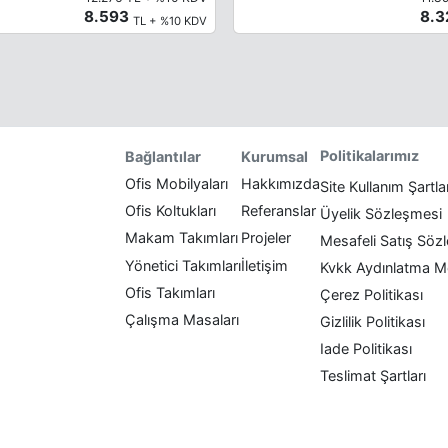
8.593
8.
TL + %10 KDV
Politikalarımız
Bağlantılar
Kurumsal
Ofis Mobilyaları
Hakkımızda
Site Kullanım Şartla
Ofis Koltukları
Referanslar
Üyelik Sözleşmesi
Makam Takımları
Projeler
Mesafeli Satış Söz
Yönetici Takımları
İletişim
Kvkk Aydınlatma M
Ofis Takımları
Çerez Politikası
Çalışma Masaları
Gizlilik Politikası
Iade Politikası
Teslimat Şartları