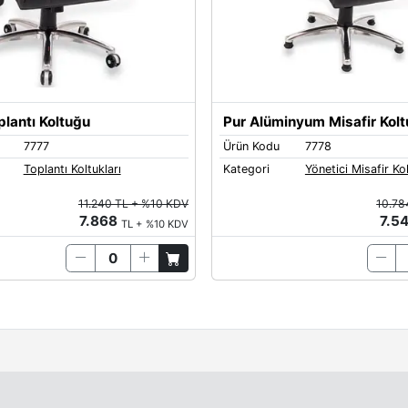
plantı Koltuğu
Pur Alüminyum Misafir Kol
7777
Ürün Kodu
7778
Toplantı Koltukları
Kategori
Yönetici Misafir Kol
11.240 TL + %10 KDV
10.78
7.868
7.5
TL + %10 KDV