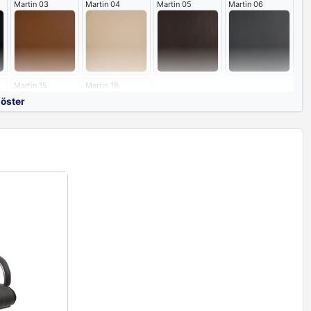
Martin 03
Martin 04
Martin 05
Martin 06
aplanmıştır. Ayak olarak misafir koltuklarında kullanılan bir model olan U
yağı kullanılmıştır.
Martin 15
Martin 16
göster