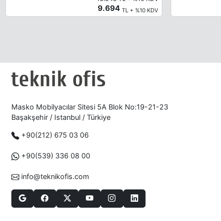
9.694
TL + %10 KDV
Masko Mobilyacılar Sitesi 5A Blok No:19-21-23
Başakşehir / Istanbul / Türkiye
+90(212) 675 03 06
+90(539) 336 08 00
info@teknikofis.com