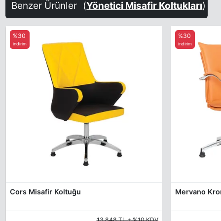
Benzer Ürünler
(
Yönetici Misafir Koltukları
)
%30
%30
indirim
indirim
Cors Misafir Koltuğu
13.848 TL + %10 KDV