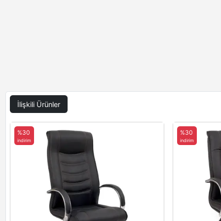
İlişkili Ürünler
%30
%30
indirim
indirim