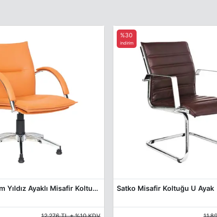
%30
indirim
Mervano Krom Yıldız Ayaklı Misafir Koltuğu
Satko Misafir Koltuğu U Ayak
12.276 TL + %10 KDV
11.8