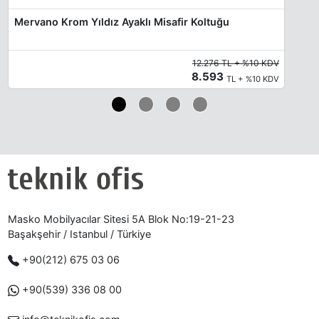
Mervano Krom Yıldız Ayaklı Misafir Koltuğu
12.276 TL + %10 KDV
8.593
TL + %10 KDV
Masko Mobilyacılar Sitesi 5A Blok No:19-21-23
Başakşehir / Istanbul / Türkiye
+90(212) 675 03 06
+90(539) 336 08 00