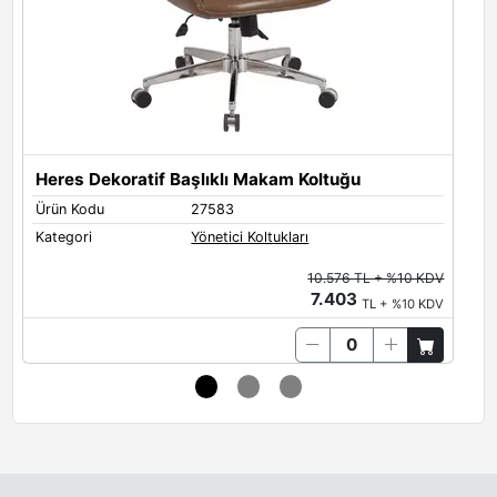
Heres Dekoratif Başlıklı Makam Koltuğu
H
Ürün Kodu
27583
Ü
Kategori
Yönetici Koltukları
K
10.576 TL + %10 KDV
7.403
TL + %10 KDV