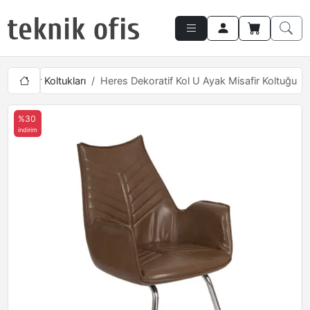
ci Misafir Koltukları
Heres Dekoratif Kol U Ayak Misafir Koltuğu
%30
indirim