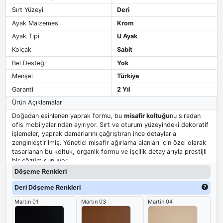
Sırt Yüzeyi
Deri
Ayak Malzemesi
Krom
Ayak Tipi
U Ayak
Kolçak
Sabit
Bel Desteği
Yok
Menşei
Türkiye
Garanti
2 Yıl
Ürün Açıklamaları
Doğadan esinlenen yaprak formu, bu
misafir koltuğu
nu sıradan
ofis mobilyalarından ayırıyor. Sırt ve oturum yüzeyindeki dekoratif
işlemeler, yaprak damarlarını çağrıştıran ince detaylarla
zenginleştirilmiş. Yönetici misafir ağırlama alanları için özel olarak
tasarlanan bu koltuk, organik formu ve işçilik detaylarıyla prestijli
bir çözüm sunuyor.
Döşeme Renkleri
Deri Döşeme Renkleri
Martin 01
Martin 03
Martin 04