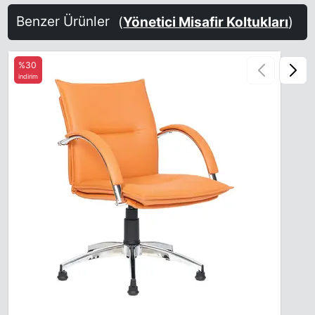
Benzer Ürünler
(
Yönetici Misafir Koltukları
)
%30
indirim