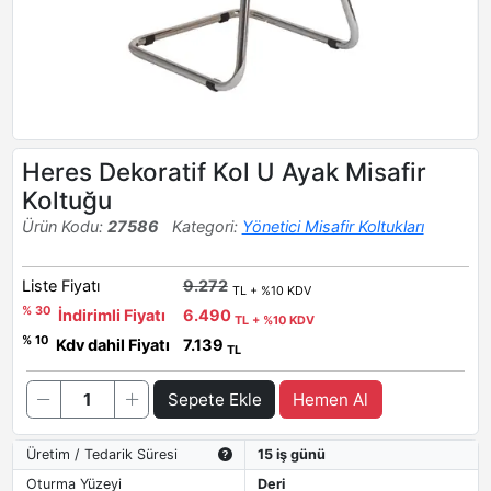
Heres Dekoratif Kol U Ayak Misafir
Koltuğu
Ürün Kodu:
27586
Kategori:
Yönetici Misafir Koltukları
Liste Fiyatı
9.272
TL + %10 KDV
% 30
İndirimli Fiyatı
6.490
TL + %10 KDV
% 10
Kdv dahil Fiyatı
7.139
TL
Sepete Ekle
Hemen Al
Üretim / Tedarik Süresi
15 iş günü
Oturma Yüzeyi
Deri