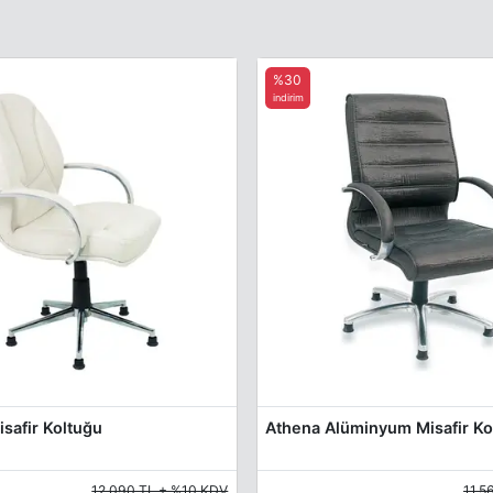
%30
indirim
safir Koltuğu
Athena Alüminyum Misafir Ko
12.090 TL + %10 KDV
11.5