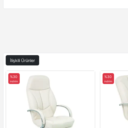
İlişkili Ürünler
%30
%30
indirim
indirim