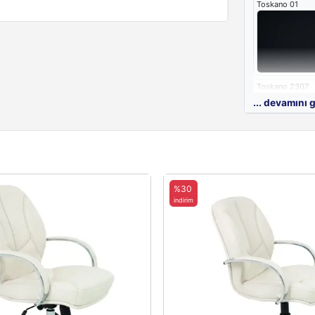
Toskano 01
Toskano 2307
... devamını 
%30
indirim