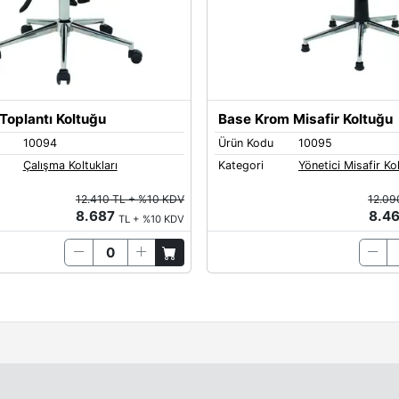
Toplantı Koltuğu
Base Krom Misafir Koltuğu
10094
Ürün Kodu
10095
Çalışma Koltukları
Kategori
Yönetici Misafir Kol
12.410 TL + %10 KDV
12.09
8.687
8.4
TL + %10 KDV