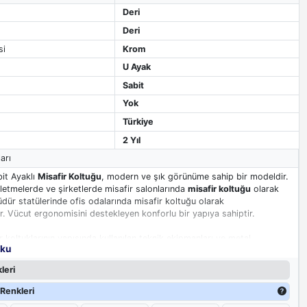
Deri
Deri
si
Krom
U Ayak
Sabit
Yok
Türkiye
2 Yıl
arı
it Ayaklı
Misafir Koltuğu
, modern ve şık görünüme sahip bir modeldir.
şletmelerde ve şirketlerde misafir salonlarında
misafir koltuğu
olarak
dür statülerinde ofis odalarında misafir koltuğu olarak
ır. Vücut ergonomisini destekleyen konforlu bir yapıya sahiptir.
r koltuklarının yapısında kullanılan teknik ekipmanları ve metal
oku
ğa daha konforlu ve dayanıklı bir yapı kazandırır. Sırt kısmında yer
şleri koltuğun güzel görünmesinin yanı sıra ergonomik yapısını da
leri
çakları krom üzeri suni deri kaplamadır. Ayak olarak kullanılan U model
 misafir koltuklarında kullanılan bir modeldir. U ayak koltuğun
Renkleri
ığı gibi ağırlığa karşı dayanıklılığını da arttırır.