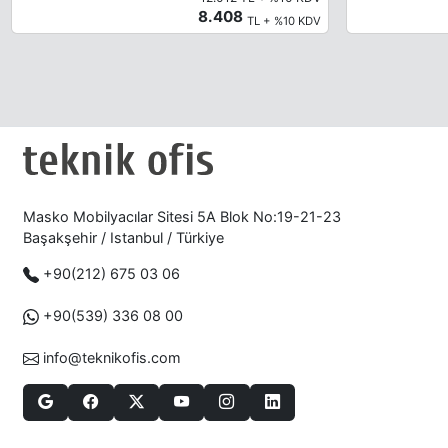
8.408
TL + %10 KDV
Masko Mobilyacılar Sitesi 5A Blok No:19-21-23
Başakşehir / Istanbul / Türkiye
+90(212) 675 03 06
+90(539) 336 08 00
info@teknikofis.com