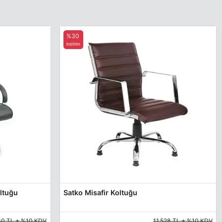
%30
indirim
ltuğu
Satko Misafir Koltuğu
60 TL + %10 KDV
11.528 TL + %10 KDV