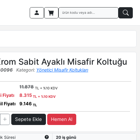
rom Sabit Ayaklı Misafir Koltuğu
10096
Kategori:
Yönetici Misafir Koltukları
11.878
TL + %10 KDV
i Fiyatı
8.315
TL + %10 KDV
l Fiyatı
9.146
TL
Sepete Ekle
Hemen Al
ik Süresi
20 iş günü