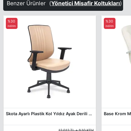
Benzer Ürünler
(
Yönetici Misafir Koltukları
)
%30
%30
indirim
indirim
Skota Ayarlı Plastik Kol Yıldız Ayak Derili Misafir Koltuğu
Base Krom Mi
12.012 TL + %10 KDV