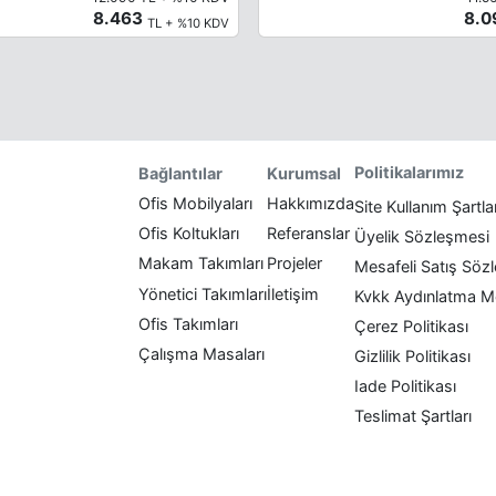
8.463
8.
TL + %10 KDV
Politikalarımız
Bağlantılar
Kurumsal
Ofis Mobilyaları
Hakkımızda
Site Kullanım Şartla
Ofis Koltukları
Referanslar
Üyelik Sözleşmesi
Makam Takımları
Projeler
Mesafeli Satış Söz
Yönetici Takımları
İletişim
Kvkk Aydınlatma M
Ofis Takımları
Çerez Politikası
Çalışma Masaları
Gizlilik Politikası
Iade Politikası
Teslimat Şartları