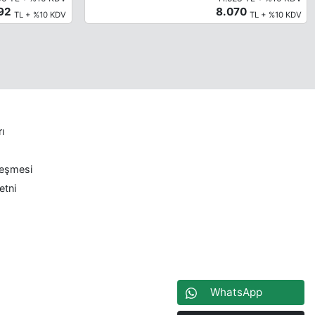
092
8.070
TL + %10 KDV
TL + %10 KDV
rı
leşmesi
etni
WhatsApp