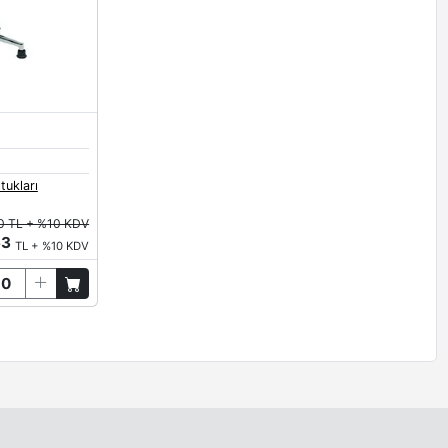
tukları
0 TL + %10 KDV
63
TL + %10 KDV