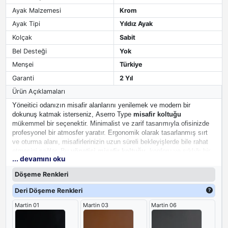
Ayak Malzemesi
Krom
Ayak Tipi
Yıldız Ayak
Kolçak
Sabit
Bel Desteği
Yok
Menşei
Türkiye
Garanti
2 Yıl
Ürün Açıklamaları
Yöneitici odanızın misafir alanlarını yenilemek ve modern bir
dokunuş katmak isterseniz,
Aserro Type
misafir koltuğu
mükemmel bir seçenektir. Minimalist ve zarif tasarımıyla ofisinizde
profesyonel bir atmosfer yaratır. Ergonomik olarak tasarlanmış sırt
ve oturma alanı, misafirlerinizin uzun süreli bekleyişlerde bile rahat
etmesini sağlar. Bu
yönetici misafir koltuğu
, konforu ve şıklığı bir
... devamını oku
arada arayanlar için ideal bir tercihtir.
Döşeme Renkleri
Deri Döşeme Renkleri
Martin 01
Martin 03
Martin 06