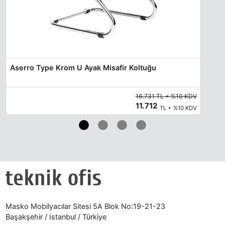
Aserro Type Krom U Ayak Misafir Koltuğu
16.731 TL + %10 KDV
11.712
TL + %10 KDV
Masko Mobilyacılar Sitesi 5A Blok No:19-21-23
Başakşehir / Istanbul / Türkiye