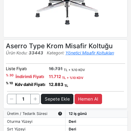
Aserro Type Krom Misafir Koltuğu
Ürün Kodu:
33443
Kategori:
Yönetici Misafir Koltukları
Liste Fiyatı
16.731
TL + %10 KDV
% 30
İndirimli Fiyatı
11.712
TL + %10 KDV
% 10
Kdv dahil Fiyatı
12.883
TL
Sepete Ekle
Hemen Al
Üretim / Tedarik Süresi
12 iş günü
Oturma Yüzeyi
Deri
Sırt Yüzeyi
Deri