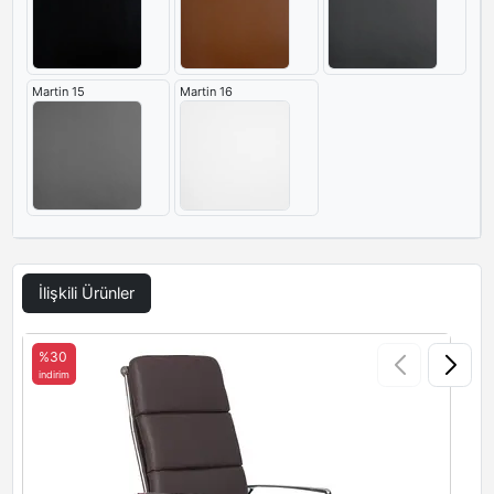
Martin 15
Martin 16
İlişkili Ürünler
%30
indirim
i