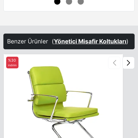
Benzer Ürünler
(
Yönetici Misafir Koltukları
)
%30
indirim