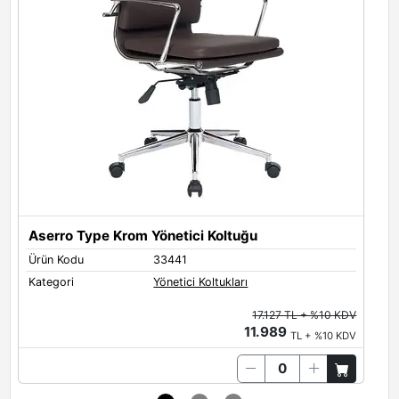
Aserro Type Krom Yönetici Koltuğu
Ürün Kodu
33441
Ü
Kategori
Yönetici Koltukları
K
17.127 TL + %10 KDV
11.989
TL + %10 KDV