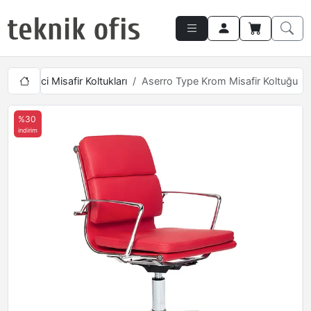
Yönetici Misafir Koltukları
Aserro Type Krom Misafir Koltuğu
%30
indirim