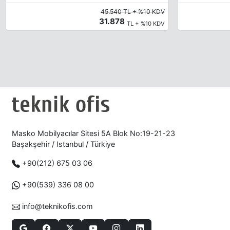
45.540 TL + %10 KDV
31.878
TL + %10 KDV
Masko Mobilyacılar Sitesi 5A Blok No:19-21-23
Başakşehir / Istanbul / Türkiye
+90(212) 675 03 06
+90(539) 336 08 00
info@teknikofis.com