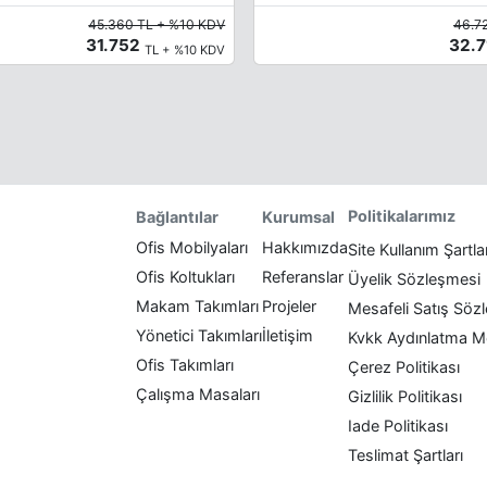
45.360 TL + %10 KDV
46.7
31.752
32.
TL + %10 KDV
Politikalarımız
Bağlantılar
Kurumsal
Ofis Mobilyaları
Hakkımızda
Site Kullanım Şartla
Ofis Koltukları
Referanslar
Üyelik Sözleşmesi
Makam Takımları
Projeler
Mesafeli Satış Söz
Yönetici Takımları
İletişim
Kvkk Aydınlatma M
Ofis Takımları
Çerez Politikası
Çalışma Masaları
Gizlilik Politikası
Iade Politikası
Teslimat Şartları