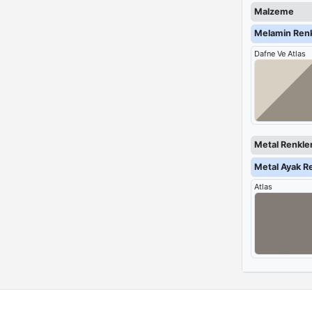
tasarımıyla he
Malzeme
bir çalışma or
Melamin Renk
Dafne Ve Atlas
Metal Renkler
Metal Ayak Re
Atlas