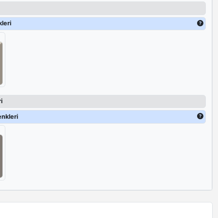
r türlü iç mekana kolayca uyum sağlayarak, profesyonel ve ilham verici
tamı yaratmanıza olanak tanır.
leri
i
nkleri