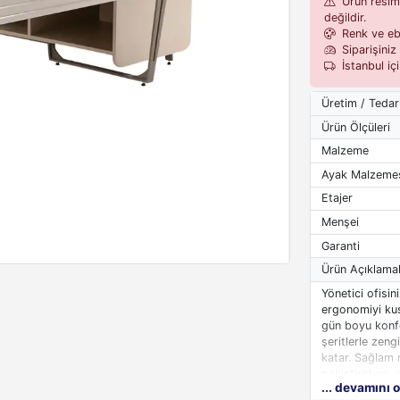
Ürün resiml
değildir.
Renk ve eba
Siparişiniz 
İstanbul iç
Üretim / Tedar
Ürün Ölçüleri
Malzeme
Ayak Malzeme
Etajer
Menşei
Garanti
Ürün Açıklamal
Yönetici ofisi
ergonomiyi kus
gün boyu konfo
şeritlerle zeng
katar. Sağlam 
pekiştirirken,
... devamını 
ihtiyaçlarınız 