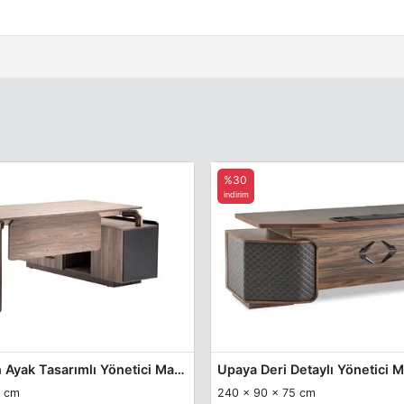
%30
indirim
Setary Özgün Ayak Tasarımlı Yönetici Masası 200cm
Upaya Deri Detaylı Yönetici 
5 cm
240 x 90 x 75 cm