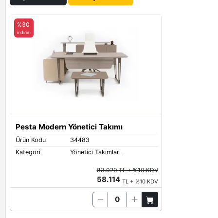
%30
indirim
Pesta Modern Yönetici Takımı
Ürün Kodu
34483
Kategori
Yönetici Takımları
83.020 TL + %10 KDV
58.114
TL + %10 KDV