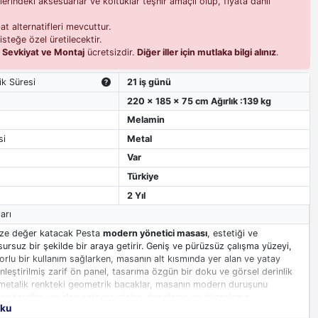
erindeki aksesuarlar ve koltuklar teşhir amaçlı olup, fiyata dahil
t alternatifleri mevcuttur.
isteğe özel üretilecektir.
i
Sevkiyat ve Montaj
ücretsizdir.
Diğer iller için mutlaka bilgi alınız
.
ik Süresi
21 iş günü
220 x 185 x 75 cm Ağırlık :139 kg
Melamin
si
Metal
Var
Türkiye
2 Yıl
arı
nize değer katacak Pesta
modern yönetici masası
, estetiği ve
ursuz bir şekilde bir araya getirir. Geniş ve pürüzsüz çalışma yüzeyi,
rlu bir kullanım sağlarken, masanın alt kısmında yer alan ve yatay
inleştirilmiş zarif ön panel, tasarıma özgün bir doku ve görsel derinlik
metalik renkteki geometrik bacaklar, masanın modern duruşunu
 yan tarafta yer alan entegre etajer, depolama ve düzenleme
oku
için pratik çözümler sunar. Pesta Yönetici Masası, sade ve şık