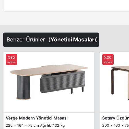
Benzer Ürünler
(
Yönetici Masaları
)
%30
%30
indirim
indirim
Verge Modern Yönetici Masası
220 x 164 x 75 cm Ağırlık :132 kg
200 x 160 x 7