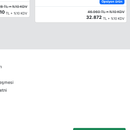
Opsiyon ürün
28 TL + %10 KDV
710
46.960 TL + %10 KDV
TL + %10 KDV
32.872
TL + %10 KDV
rı
leşmesi
etni