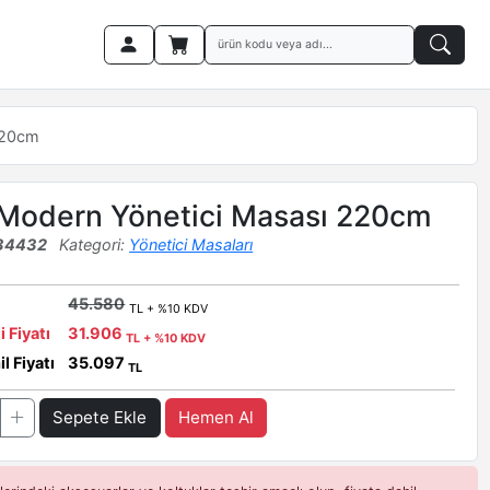
220cm
 Modern Yönetici Masası 220cm
34432
Kategori:
Yönetici Masaları
45.580
TL + %10 KDV
i Fiyatı
31.906
TL + %10 KDV
l Fiyatı
35.097
TL
Sepete Ekle
Hemen Al