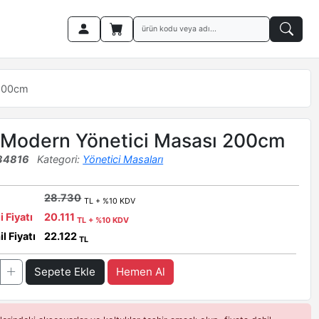
 200cm
 Modern Yönetici Masası 200cm
34816
Kategori:
Yönetici Masaları
28.730
TL + %10 KDV
i Fiyatı
20.111
TL + %10 KDV
l Fiyatı
22.122
TL
Sepete Ekle
Hemen Al