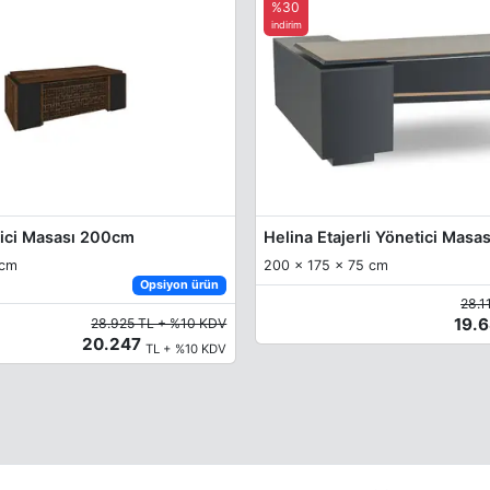
%30
indirim
ici Masası 200cm
Helina Etajerli Yönetici Masas
 cm
200 x 175 x 75 cm
Opsiyon ürün
28.1
19.
28.925 TL + %10 KDV
20.247
TL + %10 KDV