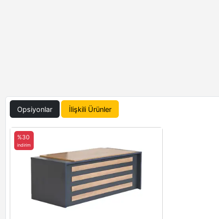
Opsiyonlar
İlişkili Ürünler
%30
indirim