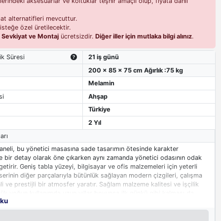
erindeki aksesuarlar ve koltuklar teşhir amaçlı olup, fiyata dahil
t alternatifleri mevcuttur.
isteğe özel üretilecektir.
i
Sevkiyat ve Montaj
ücretsizdir.
Diğer iller için mutlaka bilgi alınız
.
ik Süresi
21 iş günü
200 x 85 x 75 cm Ağırlık :75 kg
Melamin
si
Ahşap
Türkiye
2 Yıl
arı
aneli, bu yönetici masasına sade tasarımın ötesinde karakter
e bir detay olarak öne çıkarken aynı zamanda yönetici odasının odak
getirir. Geniş tabla yüzeyi, bilgisayar ve ofis malzemeleri için yeterli
serinin diğer parçalarıyla bütünlük sağlayan modern çizgileri, çalışma
i ve prestijli bir atmosfer yaratır. Sağlam malzeme kalitesi ve işçilik
ük yoğun kullanımda uzun yıllar boyunca ilk günkü gibi kalması da
oku