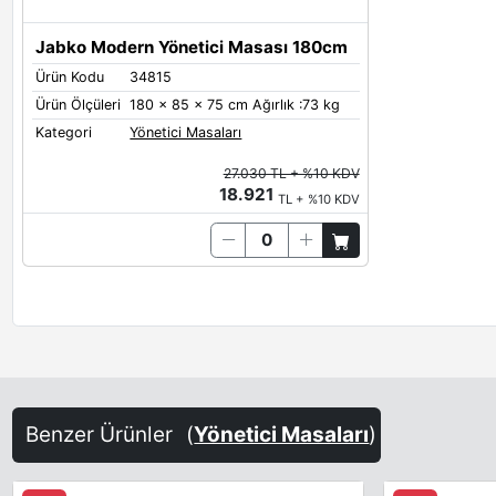
Jabko Modern Yönetici Masası 180cm
Ürün Kodu
34815
Ürün Ölçüleri
180 x 85 x 75 cm Ağırlık :73 kg
Kategori
Yönetici Masaları
27.030 TL + %10 KDV
18.921
TL + %10 KDV
Benzer Ürünler
(
Yönetici Masaları
)