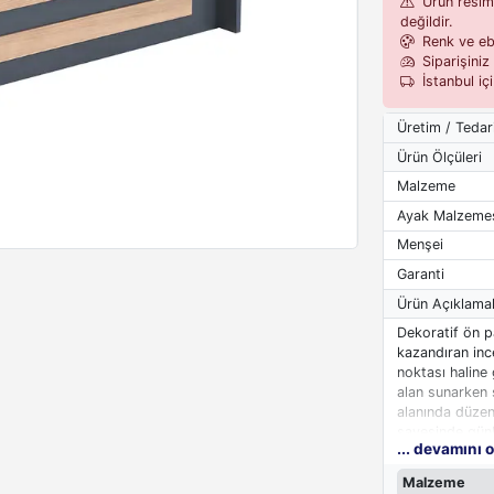
Ürün resiml
değildir.
Renk ve eba
Siparişiniz 
İstanbul iç
Üretim / Tedar
Ürün Ölçüleri
Malzeme
Ayak Malzeme
Menşei
Garanti
Ürün Açıklamal
Dekoratif ön p
kazandıran inc
noktası haline 
alan sunarken 
alanında düzenl
sayesinde günl
... devamını 
cabası.
Malzeme