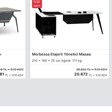
%30
indirim
ı
Morbessa Etajerli Yönetici Masası
210 x 160 x 75 cm Ağırlık :111 kg
16 TL + %10 KDV
29.532 TL + %10 KDV
681
20.672
TL + %10 KDV
TL + %10 KDV