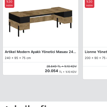
%30
%30
indirim
indirim
Artikel Modern Ayaklı Yönetici Masası 240cm
Lionne Yönet
240 x 95 x 75 cm
200 x 90 x 75
28.649 TL + %10 KDV
20.054
TL + %10 KDV