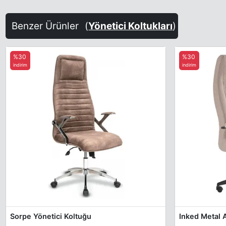
Benzer Ürünler
(
Yönetici Koltukları
)
%30
%30
indirim
indirim
Sorpe Yönetici Koltuğu
Inked Metal A