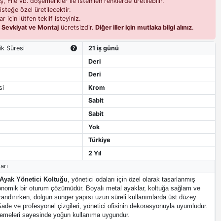
 File vb. döşemelikler ile istenilen renklerde üretilebilir.
isteğe özel üretilecektir.
r için lütfen teklif isteyiniz.
i
Sevkiyat ve Montaj
ücretsizdir.
Diğer iller için mutlaka bilgi alınız
.
ik Süresi
21 iş günü
Deri
Deri
si
Krom
Sabit
Sabit
Yok
Türkiye
2 Yıl
arı
Ayak Yönetici Koltuğu
, yönetici odaları için özel olarak tasarlanmış
nomik bir oturum çözümüdür. Boyalı metal ayaklar, koltuğa sağlam ve
zandırırken, dolgun sünger yapısı uzun süreli kullanımlarda üst düzey
Sade ve profesyonel çizgileri, yönetici ofisinin dekorasyonuyla uyumludur.
emeleri sayesinde yoğun kullanıma uygundur.