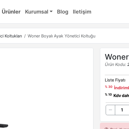
Ürünler
Kurumsal
Blog
Iletişim
ci Koltukları
Woner Boyalı Ayak Yönetici Koltuğu
Woner 
Ürün Kodu:
Liste Fiyatı
% 30
İndiriml
% 10
Kdv dahi