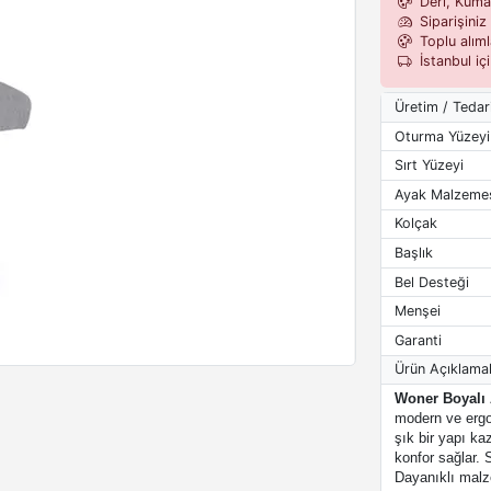
Deri, Kumaş,
Siparişiniz 
Toplu alımla
İstanbul iç
Üretim / Tedar
Oturma Yüzeyi
Sırt Yüzeyi
Ayak Malzeme
Kolçak
Başlık
Bel Desteği
Menşei
Garanti
Ürün Açıklamal
Woner Boyalı 
modern ve ergo
şık bir yapı ka
konfor sağlar. 
Dayanıklı malz