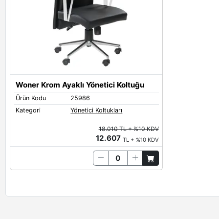
Woner Krom Ayaklı Yönetici Koltuğu
Ürün Kodu
25986
Kategori
Yönetici Koltukları
18.010 TL + %10 KDV
12.607
TL + %10 KDV