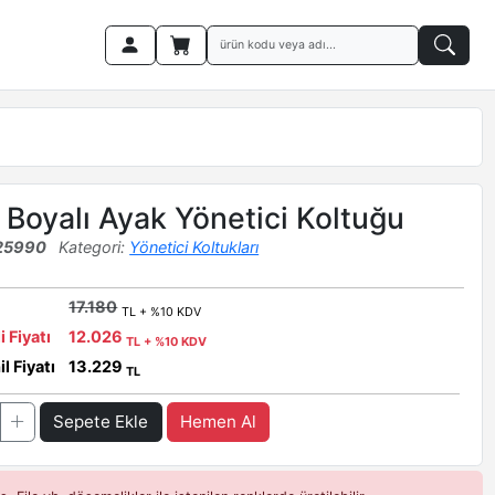
Boyalı Ayak Yönetici Koltuğu
25990
Kategori:
Yönetici Koltukları
17.180
TL + %10 KDV
i Fiyatı
12.026
TL + %10 KDV
l Fiyatı
13.229
TL
Sepete Ekle
Hemen Al