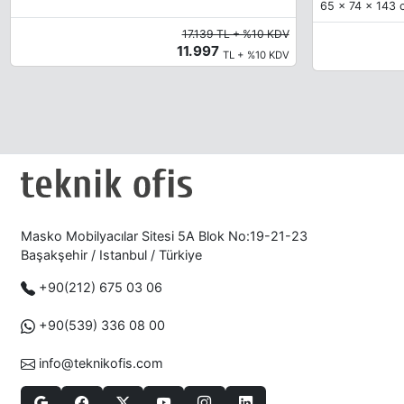
65 x 74 x 143 c
17.139 TL + %10 KDV
11.997
TL + %10 KDV
Masko Mobilyacılar Sitesi 5A Blok No:19-21-23
Başakşehir / Istanbul / Türkiye
+90(212) 675 03 06
+90(539) 336 08 00
info@teknikofis.com