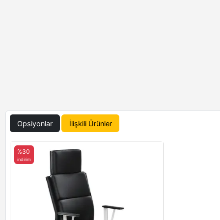
Opsiyonlar
İlişkili Ürünler
%30
indirim