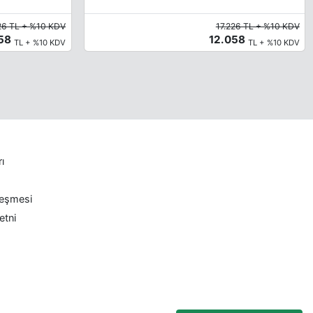
26 TL + %10 KDV
17.226 TL + %10 KDV
058
12.058
TL + %10 KDV
TL + %10 KDV
rı
leşmesi
etni