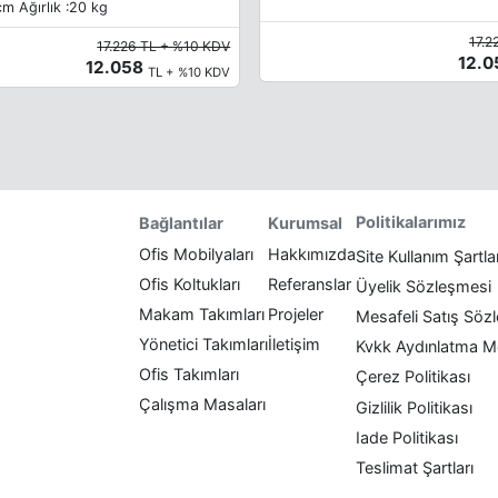
m Ağırlık :20 kg
17.2
17.226 TL + %10 KDV
12.
12.058
TL + %10 KDV
Politikalarımız
Bağlantılar
Kurumsal
Ofis Mobilyaları
Hakkımızda
Site Kullanım Şartla
Ofis Koltukları
Referanslar
Üyelik Sözleşmesi
Makam Takımları
Projeler
Mesafeli Satış Söz
Yönetici Takımları
İletişim
Kvkk Aydınlatma M
Ofis Takımları
Çerez Politikası
Çalışma Masaları
Gizlilik Politikası
Iade Politikası
Teslimat Şartları