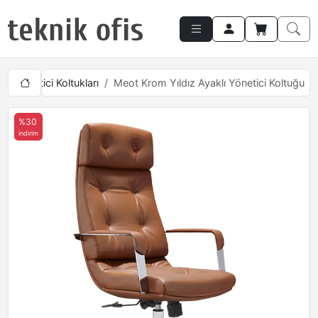
ı
Yönetici Koltukları
Meot Krom Yıldız Ayaklı Yönetici Koltuğu
%30
indirim