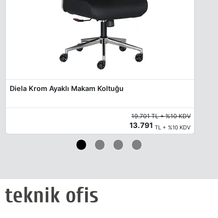
Diela Krom Ayaklı Makam Koltuğu
19.701 TL + %10 KDV
13.791
TL + %10 KDV