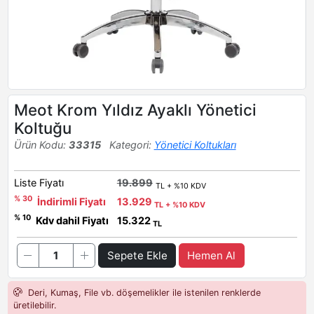
Meot Krom Yıldız Ayaklı Yönetici
Koltuğu
Ürün Kodu:
33315
Kategori:
Yönetici Koltukları
Liste Fiyatı
19.899
TL + %10 KDV
% 30
İndirimli Fiyatı
13.929
TL + %10 KDV
% 10
Kdv dahil Fiyatı
15.322
TL
Sepete Ekle
Hemen Al
Deri, Kumaş, File vb. döşemelikler ile istenilen renklerde
üretilebilir.