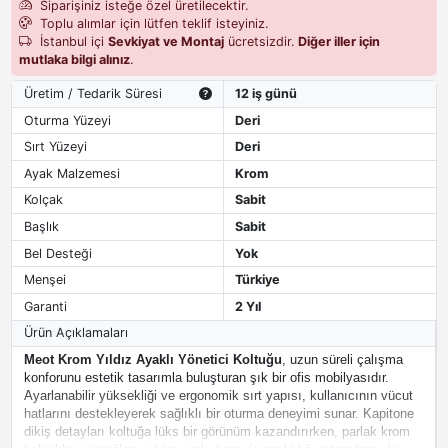
Siparişiniz isteğe özel üretilecektir.
Toplu alımlar için lütfen teklif isteyiniz.
İstanbul içi
Sevkiyat ve Montaj
ücretsizdir.
Diğer iller için
mutlaka bilgi alınız
.
Üretim / Tedarik Süresi
12 iş günü
Oturma Yüzeyi
Deri
Sırt Yüzeyi
Deri
Ayak Malzemesi
Krom
Kolçak
Sabit
Başlık
Sabit
Bel Desteği
Yok
Menşei
Türkiye
Garanti
2 Yıl
Ürün Açıklamaları
Meot Krom Yıldız Ayaklı Yönetici Koltuğu
, uzun süreli çalışma
konforunu estetik tasarımla buluşturan şık bir ofis mobilyasıdır.
Ayarlanabilir yüksekliği ve ergonomik sırt yapısı, kullanıcının vücut
hatlarını destekleyerek sağlıklı bir oturma deneyimi sunar. Kapitone
dikiş detayları koltuğa lüks bir görünüm kazandırırken, parlak krom