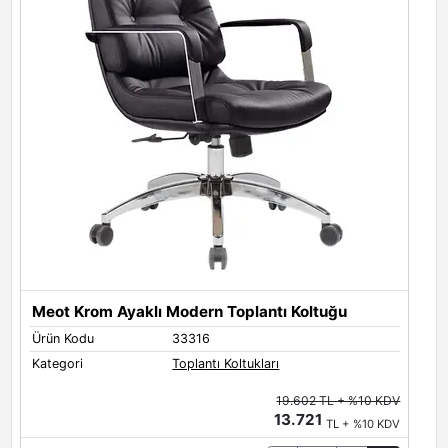
Meot Krom Ayaklı Modern Toplantı Koltuğu
M
Ürün Kodu
33316
Ü
Kategori
Toplantı Koltukları
K
19.602 TL + %10 KDV
13.721
TL + %10 KDV