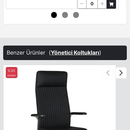
Benzer Ürünler
(
Yönetici Koltukları
)
%30
indirim