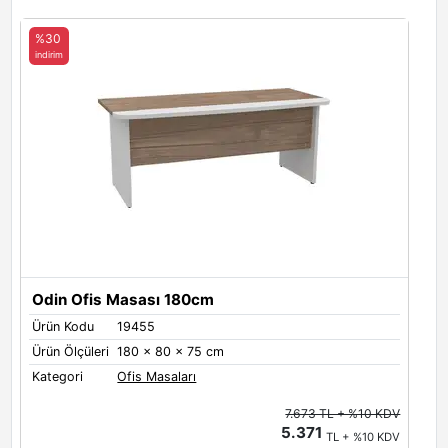
%30
indirim
Odin Ofis Masası 180cm
Ürün Kodu
19455
Ürün Ölçüleri
180 x 80 x 75 cm
Kategori
Ofis Masaları
7.673 TL + %10 KDV
5.371
TL + %10 KDV