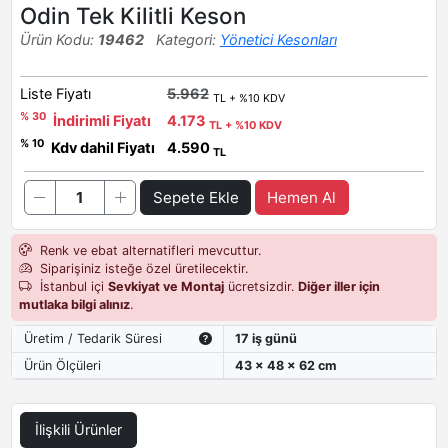
Odin Tek Kilitli Keson
Ürün Kodu:
19462
Kategori:
Yönetici Kesonları
Liste Fiyatı
5.962
TL + %10 KDV
% 30
İndirimli Fiyatı
4.173
TL + %10 KDV
% 10
Kdv dahil Fiyatı
4.590
TL
Sepete Ekle
Hemen Al
Renk ve ebat alternatifleri mevcuttur.
Siparişiniz isteğe özel üretilecektir.
İstanbul içi
Sevkiyat ve Montaj
ücretsizdir.
Diğer iller için
mutlaka bilgi alınız
.
Üretim / Tedarik Süresi
17 iş günü
Ürün Ölçüleri
43 x 48 x 62 cm
İlişkili Ürünler