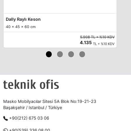
Dally Raylı Keson
40 x 45 x 60 cm
5.908 TL + %10 KDV
4.135
TL + %10 KDV
Masko Mobilyacılar Sitesi 5A Blok No:19-21-23
Başakşehir / Istanbul / Türkiye
+90(212) 675 03 06
+90(539) 336 08 00