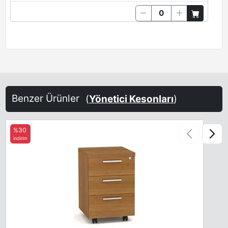
Benzer Ürünler
(
Yönetici Kesonları
)
%30
indirim