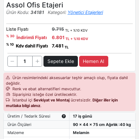
Assol Ofis Etajeri
Ürün Kodu:
34181
Kategori:
Yönetici Etajerleri
Liste Fiyatı
9.715
TL + %10 KDV
% 30
İndirimli Fiyatı
6.801
TL + %10 KDV
% 10
Kdv dahil Fiyatı
7.481
TL
Sepete Ekle
Hemen Al
Ürün resimlerindeki aksesuarlar teşhir amaçlı olup, fiyata dahil
değildir.
Renk ve ebat alternatifleri mevcuttur.
Siparişiniz isteğe özel üretilecektir.
İstanbul içi
Sevkiyat ve Montaj
ücretsizdir.
Diğer iller için
mutlaka bilgi alınız
.
Üretim / Tedarik Süresi
17 iş günü
Ürün Ölçüleri
90 x 44 x 75 cm Ağırlık :40 kg
Malzeme
Melamin