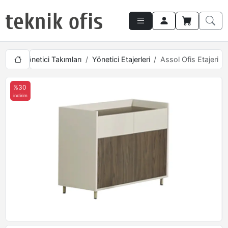
ları
Yönetici Takımları
Yönetici Etajerleri
Assol Ofis Etajeri
%30
indirim