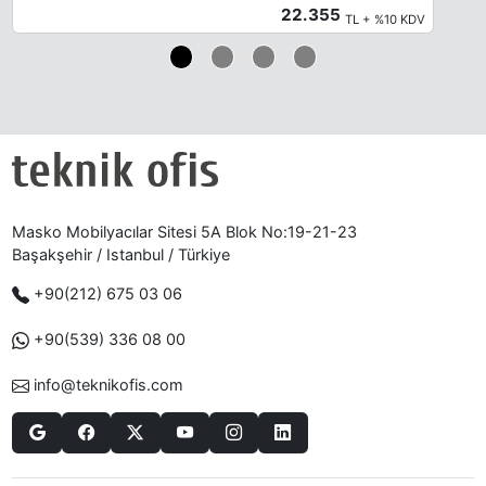
22.355
TL + %10 KDV
Masko Mobilyacılar Sitesi 5A Blok No:19-21-23
Başakşehir / Istanbul / Türkiye
+90(212) 675 03 06
+90(539) 336 08 00
info@teknikofis.com