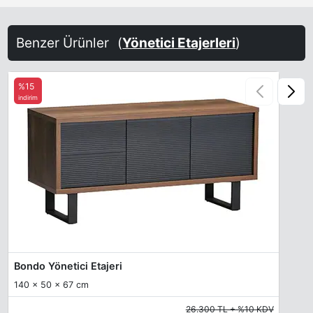
Benzer Ürünler
(
Yönetici Etajerleri
)
%15
indirim
Bondo Yönetici Etajeri
140 x 50 x 67 cm
26.300 TL + %10 KDV