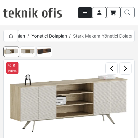
ici Takımları
Yönetici Dolapları
Stark Makam Yönetici Dolabı
%15
indirim