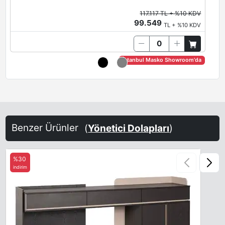
117.117 TL + %10 KDV
99.549
TL + %10 KDV
Antrasit
Limestone
Quartz
İstanbul Masko Showroom'da
Oxide
Brown Red
Salmon Orange
Benzer Ürünler
(
Yönetici Dolapları
)
%30
indirim
Terra Brown
Sand-Yellow
Steel Blue