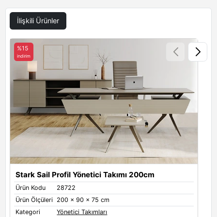
İlişkili Ürünler
Siyah
Aral
Antrasit
%15
indirim
i
Toprak
Beyaz
Stark Sail Profil Yönetici Takımı 200cm
S
Metal Renkleri
Ürün Kodu
28722
Ü
Metal Ayak Renkleri
Ürün Ölçüleri
200 x 90 x 75 cm
Ü
Black
White
Grey
Kategori
Yönetici Takımları
K