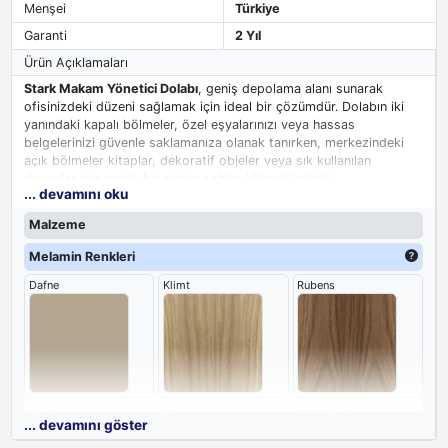
Menşei
Türkiye
Garanti
2 Yıl
Ürün Açıklamaları
Stark Makam Yönetici Dolabı
, geniş depolama alanı sunarak
ofisinizdeki düzeni sağlamak için ideal bir çözümdür. Dolabın iki
yanındaki kapalı bölmeler, özel eşyalarınızı veya hassas
belgelerinizi güvenle saklamanıza olanak tanırken, merkezindeki
açık bölmeler kitaplar, dekoratif objeler veya sık kullanılan
dosyalar için pratik bir erişim sağlar. Yüksek kaliteli
... devamını oku
malzemelerden üretilmiş olması, dolabın dayanıklı yapıya sahip
olmasını ve uzun yıllar boyunca güvenle kullanılabilmesini garanti
Malzeme
eder.
Melamin Renkleri
Bu
metal ayaklı dolap
, hem yönetici ofisleri hem de ortak kullanım
Dafne
Klimt
Rubens
alanları için çok yönlü bir
fonksiyonel çözüm sunar. Ofisinizin her
zaman düzenli ve verimli kalmasına yardımcı olurken, estetik bir
tamamlayıcı görevi görür.
Gaudi
Gri
Antik Ceviz
... devamını göster