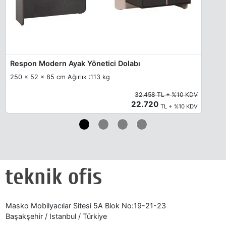
Membran Renkleri
Membran Renkleri - Kapaklar
Siyah
Antrasit
Vizon Satin
Respon Modern Ayak Yönetici Dolabı
250 x 52 x 85 cm Ağırlık :113 kg
32.458 TL + %10 KDV
22.720
TL + %10 KDV
Masko Mobilyacılar Sitesi 5A Blok No:19-21-23
Başakşehir / Istanbul / Türkiye