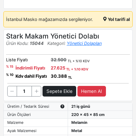
İstanbul Masko mağazamızda sergileniyor.
Yol tarifi al
Stark Makam Yönetici Dolabı
Ürün Kodu:
15044
Kategori:
Yönetici Dolapları
Liste Fiyatı
32.500
TL + %10 KDV
% 15
İndirimli Fiyatı
27.625
TL + %10 KDV
% 10
Kdv dahil Fiyatı
30.388
TL
Sepete Ekle
Hemen Al
Üretim / Tedarik Süresi
21 iş günü
Ürün Ölçüleri
220 x 45 x 85 cm
Malzeme
Melamin
Ayak Malzemesi
Metal