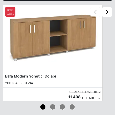
%30
indirim
Bafa Modern Yönetici Dolabı
200 x 40 x 81 cm
16.297 TL + %10 KDV
11.408
TL + %10 KDV