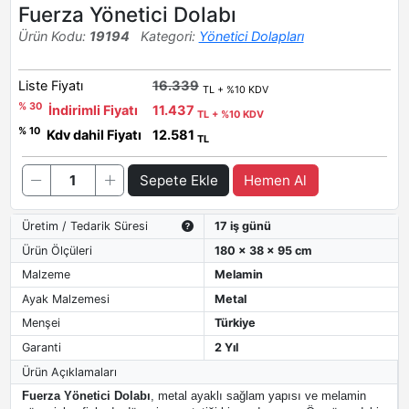
Fuerza Yönetici Dolabı
Ürün Kodu:
19194
Kategori:
Yönetici Dolapları
Liste Fiyatı
16.339
TL + %10 KDV
% 30
İndirimli Fiyatı
11.437
TL + %10 KDV
% 10
Kdv dahil Fiyatı
12.581
TL
Sepete Ekle
Hemen Al
Üretim / Tedarik Süresi
17 iş günü
Ürün Ölçüleri
180 x 38 x 95 cm
Malzeme
Melamin
Ayak Malzemesi
Metal
Menşei
Türkiye
Garanti
2 Yıl
Ürün Açıklamaları
Fuerza Yönetici Dolabı
, metal ayaklı sağlam yapısı ve melamin