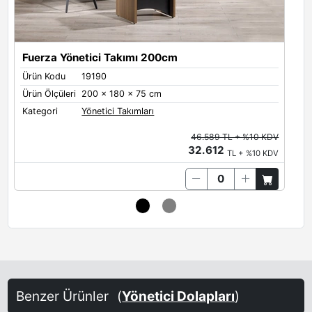
Fuerza Yönetici Takımı 200cm
Ürün Kodu
19190
Ü
Ürün Ölçüleri
200 x 180 x 75 cm
Ü
Kategori
Yönetici Takımları
K
46.589 TL + %10 KDV
32.612
TL + %10 KDV
Benzer Ürünler
(
Yönetici Dolapları
)