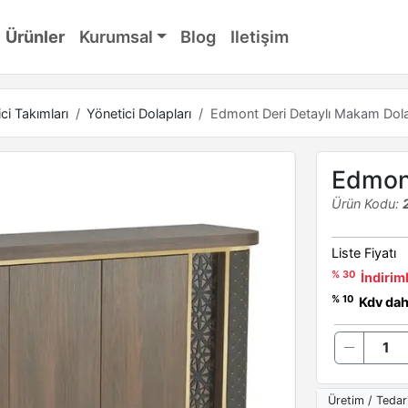
Ürünler
Kurumsal
Blog
Iletişim
ci Takımları
Yönetici Dolapları
Edmont Deri Detaylı Makam Dol
Edmont
Ürün Kodu:
Liste Fiyatı
% 30
İndiriml
% 10
Kdv dahi
Üretim / Tedar