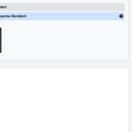
leri
öşeme Renkleri