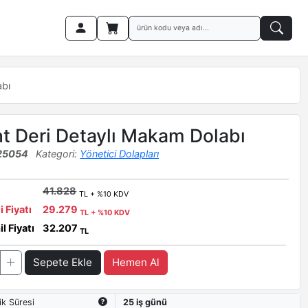
abı
 Deri Detaylı Makam Dolabı
25054
Kategori:
Yönetici Dolapları
41.828
TL + %10 KDV
i Fiyatı
29.279
TL + %10 KDV
l Fiyatı
32.207
TL
Sepete Ekle
Hemen Al
ik Süresi
25 iş günü