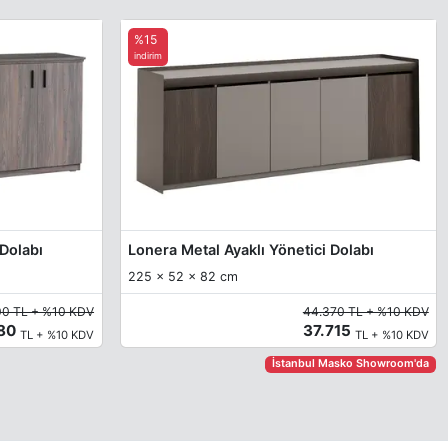
%15
indirim
 Dolabı
Lonera Metal Ayaklı Yönetici Dolabı
225 x 52 x 82 cm
00 TL + %10 KDV
44.370 TL + %10 KDV
380
37.715
TL + %10 KDV
TL + %10 KDV
İstanbul Masko Showroom'da