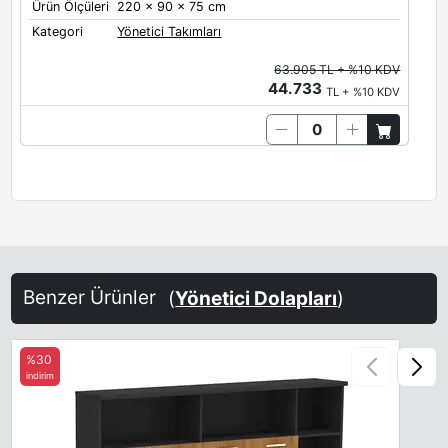
Ürün Ölçüleri
220 x 90 x 75 cm
Kategori
Yönetici Takımları
63.905 TL + %10 KDV
44.733
TL + %10 KDV
Benzer Ürünler
(
Yönetici Dolapları
)
%30
indirim