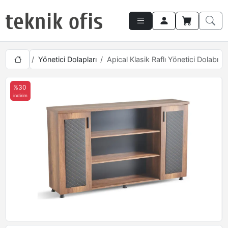
Takımları
Yönetici Dolapları
Apical Klasik Raflı Yönetici Dolabı
%30
indirim