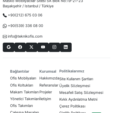
Masko Mobilyacılar Sitesi 5A Blok No:19-21-23
Başakşehir / Istanbul / Türkiye
+90(212) 675 03 06
+90(539) 336 08 00
info@teknikofis.com
Politikalarımız
Bağlantılar
Kurumsal
Ofis Mobilyaları
Hakkımızda
Site Kullanım Şartları
Ofis Koltukları
Referanslar
Üyelik Sözleşmesi
Makam Takımları
Projeler
Mesafeli Satış Sözleşmesi
Yönetici Takımları
İletişim
Kvkk Aydınlatma Metni
Ofis Takımları
Çerez Politikası
Çalışma Masaları
Gizlilik Politikası