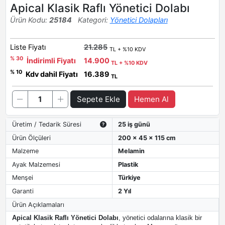
Apical Klasik Raflı Yönetici Dolabı
Ürün Kodu:
25184
Kategori:
Yönetici Dolapları
Liste Fiyatı
21.285
TL + %10 KDV
% 30
İndirimli Fiyatı
14.900
TL + %10 KDV
% 10
Kdv dahil Fiyatı
16.389
TL
Sepete Ekle
Hemen Al
Üretim / Tedarik Süresi
25 iş günü
Ürün Ölçüleri
200 x 45 x 115 cm
Malzeme
Melamin
Ayak Malzemesi
Plastik
Menşei
Türkiye
Garanti
2 Yıl
Ürün Açıklamaları
Apical Klasik Raflı Yönetici Dolabı
, yönetici odalarına klasik bir