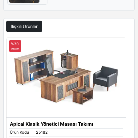
İlişkili Ürünler
%30
indirim
Apical Klasik Yönetici Masası Takımı
Ürün Kodu
25182