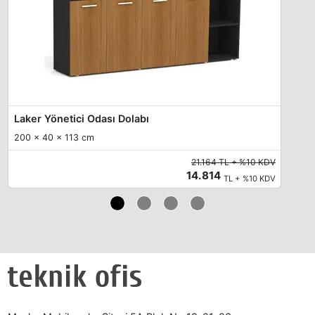
Laker Yönetici Odası Dolabı
200 x 40 x 113 cm
21.164 TL + %10 KDV
14.814
TL + %10 KDV