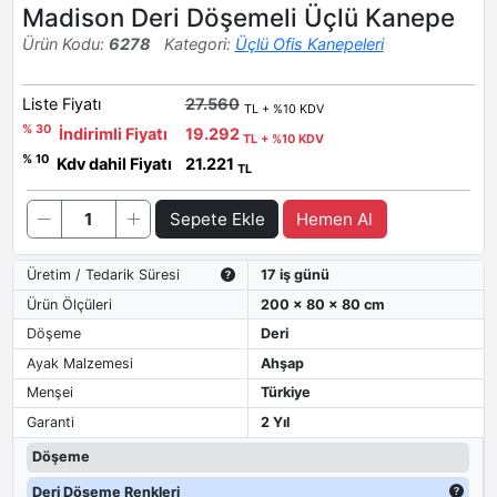
Madison Deri Döşemeli Üçlü Kanepe
Ürün Kodu:
6278
Kategori:
Üçlü Ofis Kanepeleri
Liste Fiyatı
27.560
TL + %10 KDV
% 30
İndirimli Fiyatı
19.292
TL + %10 KDV
% 10
Kdv dahil Fiyatı
21.221
TL
Sepete Ekle
Hemen Al
Üretim / Tedarik Süresi
17 iş günü
Ürün Ölçüleri
200 x 80 x 80 cm
Döşeme
Deri
Ayak Malzemesi
Ahşap
Menşei
Türkiye
Garanti
2 Yıl
Döşeme
Deri Döşeme Renkleri