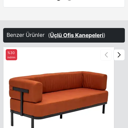
Benzer Ürünler
(
Üçlü Ofis Kanepeleri
)
%30
indirim