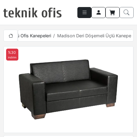
rı
Üçlü Ofis Kanepeleri
Madison Deri Döşemeli Üçlü Kanepe
%30
indirim