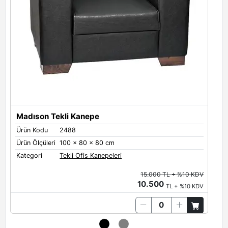
Madıson Tekli Kanepe
Ürün Kodu
2488
Ü
Ürün Ölçüleri
100 x 80 x 80 cm
Ü
Kategori
Tekli Ofis Kanepeleri
K
15.000 TL + %10 KDV
10.500
TL + %10 KDV