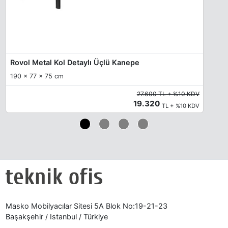
Rovol Metal Kol Detaylı Üçlü Kanepe
190 x 77 x 75 cm
27.600 TL + %10 KDV
19.320
TL + %10 KDV
Masko Mobilyacılar Sitesi 5A Blok No:19-21-23
Başakşehir / Istanbul / Türkiye