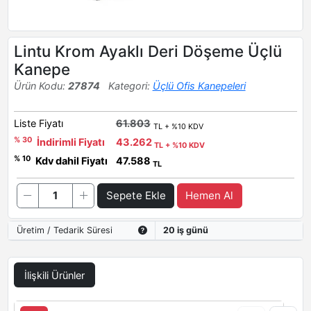
Lintu Krom Ayaklı Deri Döşeme Üçlü
Kanepe
Ürün Kodu:
27874
Kategori:
Üçlü Ofis Kanepeleri
Liste Fiyatı
61.803
TL + %10 KDV
% 30
İndirimli Fiyatı
43.262
TL + %10 KDV
% 10
Kdv dahil Fiyatı
47.588
TL
Sepete Ekle
Hemen Al
Üretim / Tedarik Süresi
20 iş günü
İlişkili Ürünler