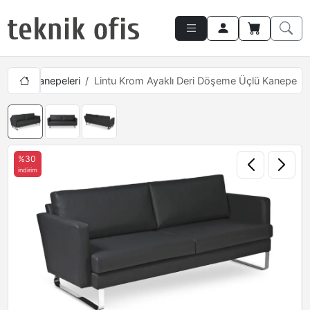
lü Ofis Kanepeleri
Lintu Krom Ayaklı Deri Döşeme Üçlü Kanepe
%30
indirim