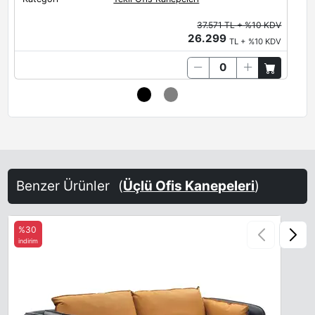
37.571 TL + %10 KDV
26.299
TL + %10 KDV
Benzer Ürünler
(
Üçlü Ofis Kanepeleri
)
%30
indirim