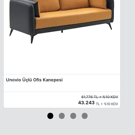
Unovio Üçlü Ofis Kanepesi
61.776 TL + %10 KDV
43.243
TL + %10 KDV