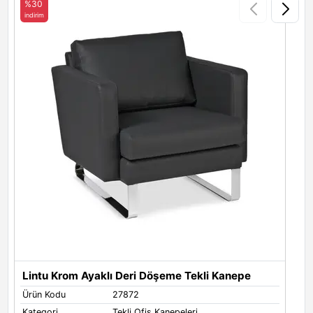
%30
indirim
i
Lintu Krom Ayaklı Deri Döşeme Tekli Kanepe
L
Ürün Kodu
27872
Ü
Kategori
Tekli Ofis Kanepeleri
K