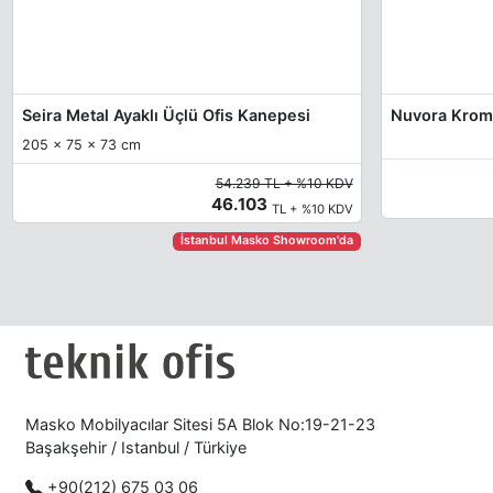
Seira Metal Ayaklı Üçlü Ofis Kanepesi
Nuvora Krom 
205 x 75 x 73 cm
54.239 TL + %10 KDV
46.103
TL + %10 KDV
İstanbul Masko Showroom'da
Masko Mobilyacılar Sitesi 5A Blok No:19-21-23
Başakşehir / Istanbul / Türkiye
+90(212) 675 03 06