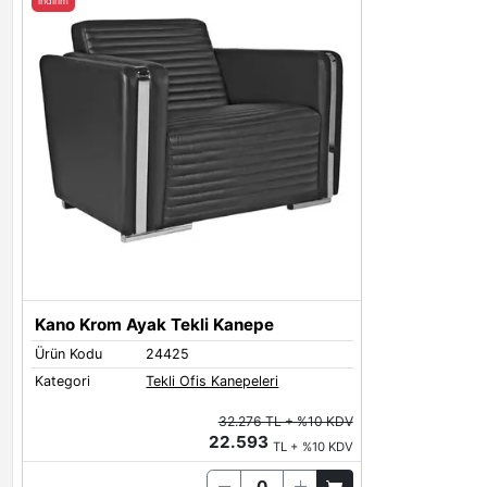
indirim
Kano Krom Ayak Tekli Kanepe
Ürün Kodu
24425
Kategori
Tekli Ofis Kanepeleri
32.276 TL + %10 KDV
22.593
TL + %10 KDV