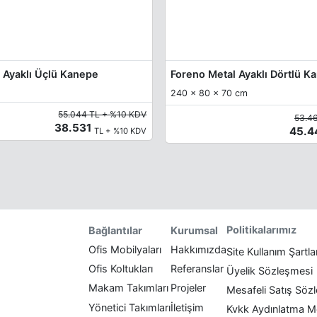
Ayaklı Üçlü Kanepe
Foreno Metal Ayaklı Dörtlü K
240 x 80 x 70 cm
55.044 TL + %10 KDV
53.4
38.531
45.
TL + %10 KDV
Politikalarımız
Bağlantılar
Kurumsal
Ofis Mobilyaları
Hakkımızda
Site Kullanım Şartla
Ofis Koltukları
Referanslar
Üyelik Sözleşmesi
Makam Takımları
Projeler
Mesafeli Satış Söz
Yönetici Takımları
İletişim
Kvkk Aydınlatma M