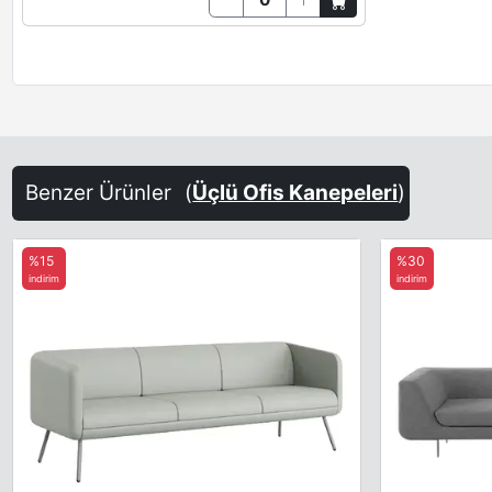
Benzer Ürünler
(
Üçlü Ofis Kanepeleri
)
%15
%30
indirim
indirim