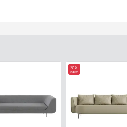
%15
indirim