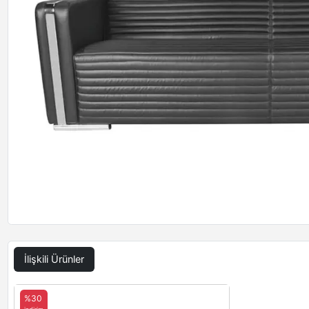
İlişkili Ürünler
%30