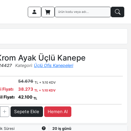
Krom Ayak Üçlü Kanepe
24427
Kategori:
Üçlü Ofis Kanepeleri
54.676
TL + %10 KDV
i Fiyatı
38.273
TL + %10 KDV
l Fiyatı
42.100
TL
Sepete Ekle
Hemen Al
ik Süresi
20 iş günü