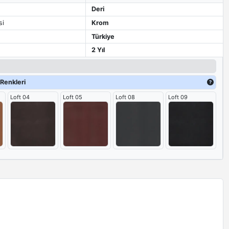
Deri
si
Krom
Türkiye
2 Yıl
Renkleri
Loft 04
Loft 05
Loft 08
Loft 09