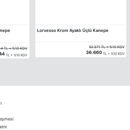
anepe
Lorvesso Krom Ayaklı Üçlü Kanepe
52.371 TL + %10 KDV
64 TL + %10 KDV
36.660
444
TL + %10 KDV
TL + %10 KDV
rı
leşmesi
etni