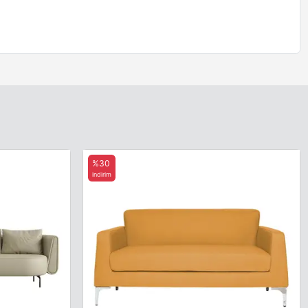
%30
indirim