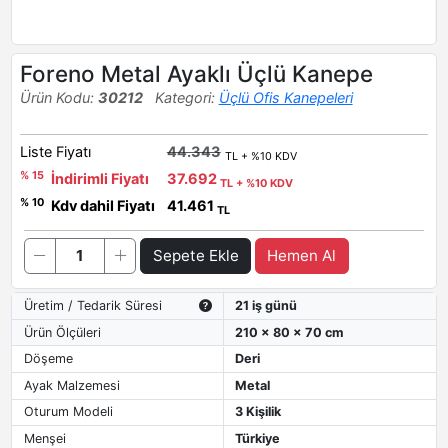
Foreno Metal Ayaklı Üçlü Kanepe
Ürün Kodu:
30212
Kategori:
Üçlü Ofis Kanepeleri
Liste Fiyatı
44.343
TL + %10 KDV
% 15
İndirimli Fiyatı
37.692
TL + %10 KDV
% 10
Kdv dahil Fiyatı
41.461
TL
Sepete Ekle
Hemen Al
Üretim / Tedarik Süresi
21 iş günü
Ürün Ölçüleri
210 x 80 x 70 cm
Döşeme
Deri
Ayak Malzemesi
Metal
Oturum Modeli
3 Kişilik
Menşei
Türkiye