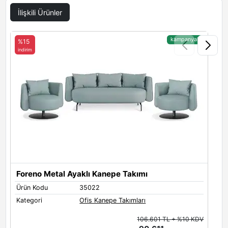
İlişkili Ürünler
Istanbul 117
Istanbul 122
kampanyalı
%15
indirim
i
Deri Döşeme Renkleri
Assos White
Assos Cream
Assos Bourbon
Foreno Metal Ayaklı Kanepe Takımı
Ürün Kodu
35022
Assos Tannery
Assos Khaki
Assos Grey
Kategori
Ofis Kanepe Takımları
106.601 TL + %10 KDV