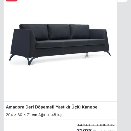
Oxide
Brown Red
Salmon Orange
Terra Brown
Sand-Yellow
Steel Blue
Amadora Deri Döşemeli Yastıklı Üçlü Kanepe
204 x 80 x 71 cm Ağırlık :48 kg
44.340 TL + %10 KDV
31.038