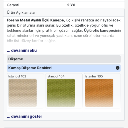
Garanti
2 Yıl
Ürün Açıklamaları
Foreno Metal Ayaklı Üçlü Kanepe
, üç kişiyi rahatça ağırlayabilecek
geniş bir oturma alanı sunar. Bu özellik, özellikle yoğun ofis ve
bekleme alanları için pratik bir çözüm sağlar.
Üçlü ofis kanepesi
nin
rahat minderleri ve yumuşak yastıkları, uzun süreli oturmalarda
bile üst düzey konfor sağlar.
... devamını oku
Sağlam metal ayaklar, kanepenin dayanıklılığını ve stabilitesini
artırırken, zeminin temizlenmesini de kolaylaştırır. Yüksek kaliteli
Döşeme
döşemesi, uzun ömürlü ve güvenilir bir kullanım vaat eder.
Fonksiyonel ve şık tasarımıyla, mekanınızda öne çıkan bir parça
Kumaş Döşeme Renkleri
olur.
Istanbul 102
Istanbul 104
Istanbul 105
Istanbul 106
Istanbul 112
Istanbul 113
... devamını göster