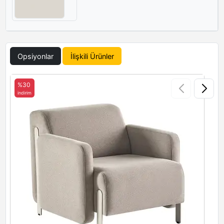
Opsiyonlar
İlişkili Ürünler
%30
indirim
i