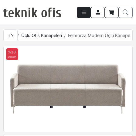
akımları
Üçlü Ofis Kanepeleri
Felmorza Modern Üçlü Kanepe
%30
indirim