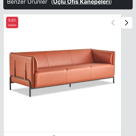
Benzer Ürünler
(
Üçlü Ofis Kanepeleri
)
%30
indirim