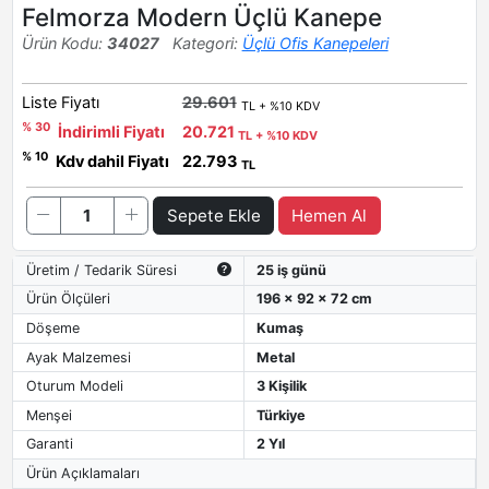
Felmorza Modern Üçlü Kanepe
Ürün Kodu:
34027
Kategori:
Üçlü Ofis Kanepeleri
Liste Fiyatı
29.601
TL + %10 KDV
% 30
İndirimli Fiyatı
20.721
TL + %10 KDV
% 10
Kdv dahil Fiyatı
22.793
TL
Sepete Ekle
Hemen Al
Üretim / Tedarik Süresi
25 iş günü
Ürün Ölçüleri
196 x 92 x 72 cm
Döşeme
Kumaş
Ayak Malzemesi
Metal
Oturum Modeli
3 Kişilik
Menşei
Türkiye
Garanti
2 Yıl
Ürün Açıklamaları