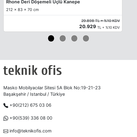
Rhone Deri Döşemeli Üçlü Kanepe
212 x 83 x 70 cm
29.898 TL + %10 KDV
20.929
TL + %10 KDV
Masko Mobilyacılar Sitesi 5A Blok No:19-21-23
Başakşehir / Istanbul / Türkiye
+90(212) 675 03 06
+90(539) 336 08 00
info@teknikofis.com