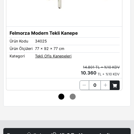
Felmorza Modern Tekli Kanepe
Ürün Kodu
34025
Ü
Ürün Ölçüleri
77 x 92 x 77 cm
Ü
Kategori
Tekli Ofis Kanepeleri
K
14.801 TL + %10 KDV
10.360
TL + %10 KDV