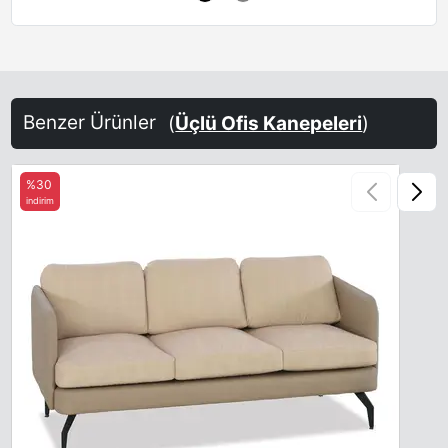
Benzer Ürünler
(
Üçlü Ofis Kanepeleri
)
%30
indirim