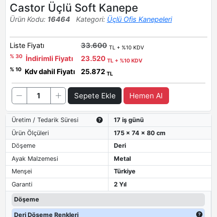
Castor Üçlü Soft Kanepe
Ürün Kodu:
16464
Kategori:
Üçlü Ofis Kanepeleri
Liste Fiyatı
33.600
TL + %10 KDV
% 30
İndirimli Fiyatı
23.520
TL + %10 KDV
% 10
Kdv dahil Fiyatı
25.872
TL
Sepete Ekle
Hemen Al
Üretim / Tedarik Süresi
17 iş günü
Ürün Ölçüleri
175 x 74 x 80 cm
Döşeme
Deri
Ayak Malzemesi
Metal
Menşei
Türkiye
Garanti
2 Yıl
Döşeme
Deri Döşeme Renkleri