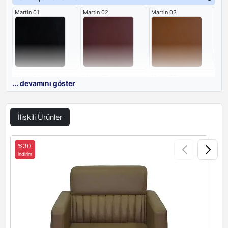
Martin 01
Martin 02
Martin 03
Martin 04
Martin 05
Martin 06
... devamını göster
İlişkili Ürünler
Martin 07
Martin 14
Martin 15
%30
indirim
i
Martin 16