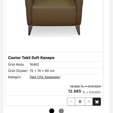
Castor Tekli Soft Kanepe
C
Ürün Kodu
16462
Ü
Ürün Ölçüleri
75 x 74 x 80 cm
Ü
Kategori
Tekli Ofis Kanepeleri
K
18.550 TL + %10 KDV
12.985
TL + %10 KDV