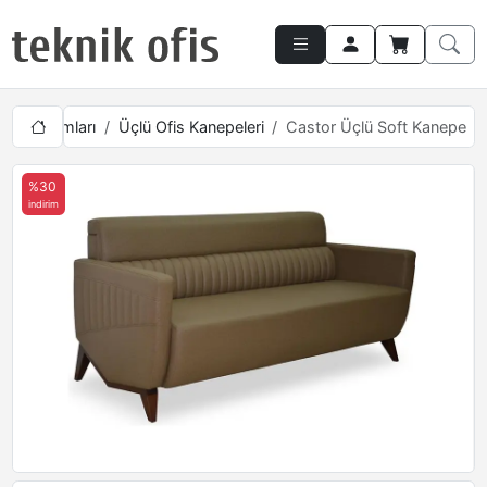
epe Takımları
Üçlü Ofis Kanepeleri
Castor Üçlü Soft Kanepe
%30
indirim