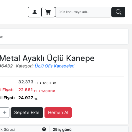
pe
Metal Ayaklı Üçlü Kanepe
36432
Kategori:
Üçlü Ofis Kanepeleri
32.373
TL + %10 KDV
i Fiyatı
22.661
TL + %10 KDV
l Fiyatı
24.927
TL
Sepete Ekle
Hemen Al
ik Süresi
25 iş günü