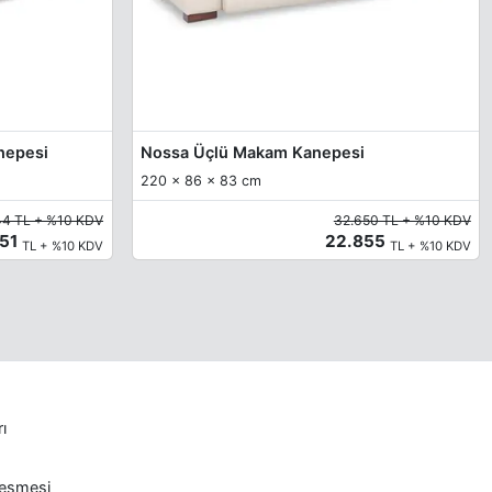
anepesi
Nossa Üçlü Makam Kanepesi
220 x 86 x 83 cm
44 TL + %10 KDV
32.650 TL + %10 KDV
851
22.855
TL + %10 KDV
TL + %10 KDV
rı
leşmesi