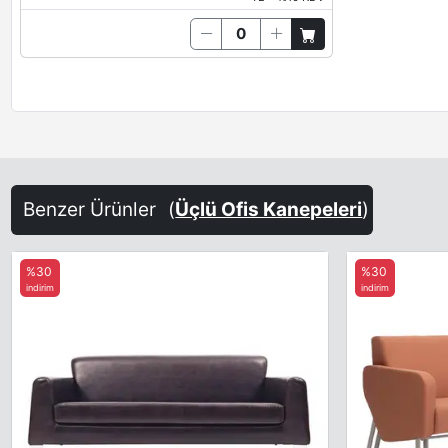
Benzer Ürünler
(
Üçlü Ofis Kanepeleri
)
%30
%30
indirim
indirim