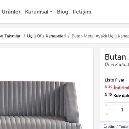
Ürünler
Kurumsal
Blog
Iletişim
e Takımları
Üçlü Ofis Kanepeleri
Butan Metal Ayaklı Üçlü Kane
Butan 
Ürün Kodu:
Liste Fiyatı
% 30
İndiriml
% 10
Kdv dahi
Üretim / Tedar