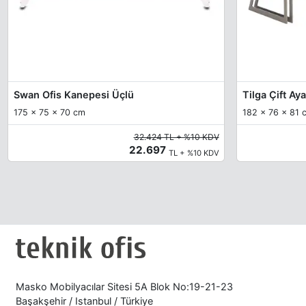
Swan Ofis Kanepesi Üçlü
Tilga Çift Ay
175 x 75 x 70 cm
182 x 76 x 81 
32.424 TL + %10 KDV
22.697
TL + %10 KDV
Masko Mobilyacılar Sitesi 5A Blok No:19-21-23
Başakşehir / Istanbul / Türkiye