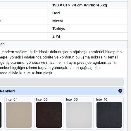
193 x 81 x 74 cm Ağırlık :45 kg
Deri
si
Metal
Türkiye
2 Yıl
arı
 modern sağlamlığı ile klasik dokunuşların ağırbaşlı zarafetini birleştiren
nepe
, yönetici odalarında otorite ve konforun buluşma noktasını temsil
k geniş oturumu, yönetici ve misafirlerinin aynı prestijde ağırlanmasını
neksel işçiliğin izlerini taşıyan yumuşak hatları çağdaş ofis
sade diliyle kusursuz bütünleşir.
Renkleri
Inter 04
Inter 05
Inter 06
Inter 16