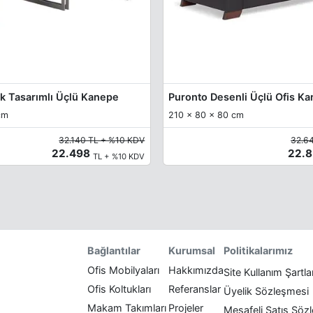
ak Tasarımlı Üçlü Kanepe
Puronto Desenli Üçlü Ofis K
cm
210 x 80 x 80 cm
32.140 TL + %10 KDV
32.6
22.498
22.
TL + %10 KDV
Politikalarımız
Bağlantılar
Kurumsal
Ofis Mobilyaları
Hakkımızda
Site Kullanım Şartla
Ofis Koltukları
Referanslar
Üyelik Sözleşmesi
Makam Takımları
Projeler
Mesafeli Satış Söz