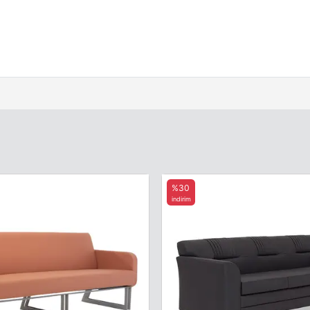
%30
indirim