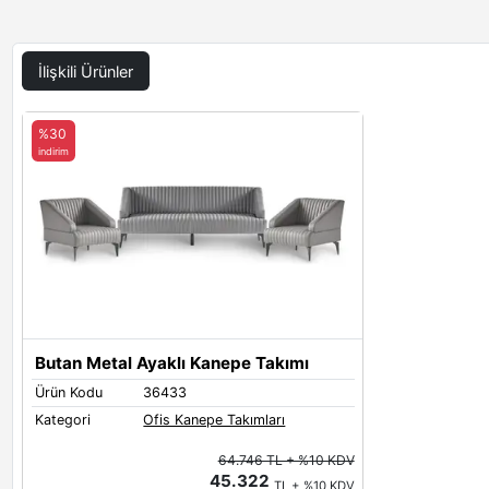
İlişkili Ürünler
%30
indirim
Butan Metal Ayaklı Kanepe Takımı
Ürün Kodu
36433
Kategori
Ofis Kanepe Takımları
64.746 TL + %10 KDV
45.322
TL + %10 KDV