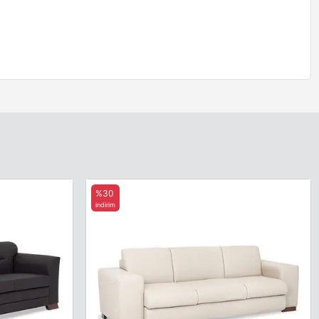
%30
indirim