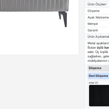
Ürün Ölçüleri
Döşeme
Ayak Malzeme
Menşei
Garanti
Ürün Açıklamal
Metal ayakların
Butan
üçlü ka
eder. Üç kişili
sağlarken, gele
mobilyalarının 
Döşeme
Deri Döşeme 
Inter 01