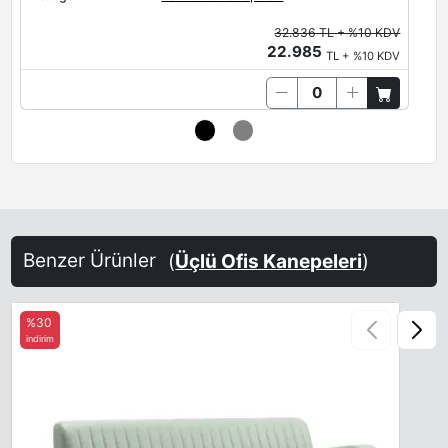
32.836 TL + %10 KDV
22.985
TL + %10 KDV
Benzer Ürünler
(
Üçlü Ofis Kanepeleri
)
%30
indirim