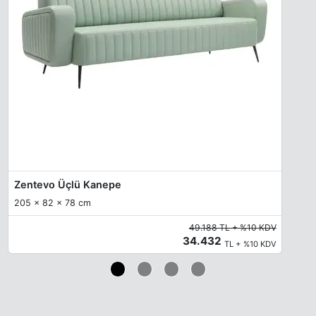
Zentevo Üçlü Kanepe
205 x 82 x 78 cm
49.188 TL + %10 KDV
34.432
TL + %10 KDV