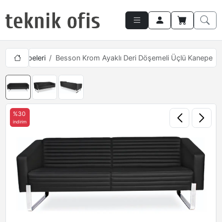
fis Kanepeleri
Besson Krom Ayaklı Deri Döşemeli Üçlü Kanepe
%30
indirim