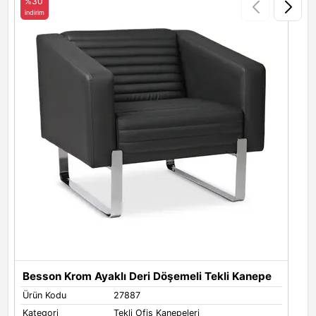
%30
indirim
i
Besson Krom Ayaklı Deri Döşemeli Tekli Kanepe
B
Ürün Kodu
27887
Ü
Kategori
Tekli Ofis Kanepeleri
K