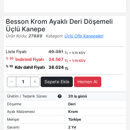
Besson Krom Ayaklı Deri Döşemeli
Üçlü Kanepe
Ürün Kodu:
27889
Kategori:
Üçlü Ofis Kanepeleri
Liste Fiyatı
49.381
TL + %10 KDV
% 30
İndirimli Fiyatı
34.567
TL + %10 KDV
% 10
Kdv dahil Fiyatı
38.024
TL
Sepete Ekle
Hemen Al
Üretim / Tedarik Süresi
20 iş günü
Döşeme
Deri
Ayak Malzemesi
Krom
Menşei
Türkiye
Garanti
2 Yıl