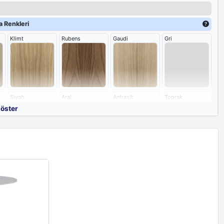
 Renkleri
Klimt
Rubens
Gaudi
Gri
Siyah
Aral
Antrasit
Toprak
göster
i