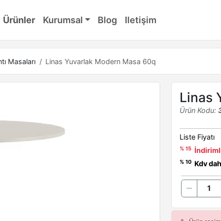
Ürünler
Kurumsal
Blog
Iletişim
tı Masaları
Linas Yuvarlak Modern Masa 60q
Linas 
Ürün Kodu:
Liste Fiyatı
% 15
İndiriml
% 10
Kdv dahi