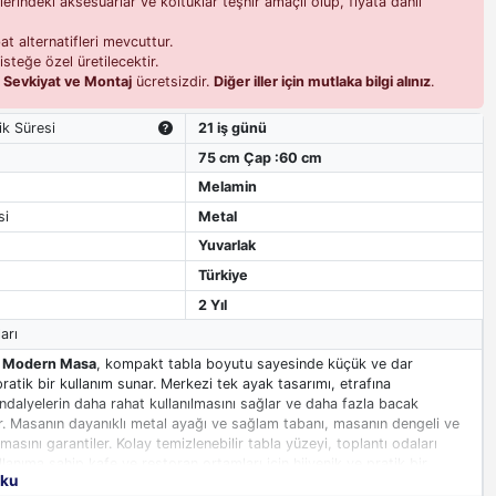
erindeki aksesuarlar ve koltuklar teşhir amaçlı olup, fiyata dahil
t alternatifleri mevcuttur.
isteğe özel üretilecektir.
i
Sevkiyat ve Montaj
ücretsizdir.
Diğer iller için mutlaka bilgi alınız
.
ik Süresi
21 iş günü
75 cm Çap :60 cm
Melamin
si
Metal
Yuvarlak
Türkiye
2 Yıl
arı
k Modern Masa
, kompakt tabla boyutu sayesinde küçük ve dar
pratik bir kullanım sunar. Merkezi tek ayak tasarımı, etrafına
andalyelerin daha rahat kullanılmasını sağlar ve daha fazla bacak
r. Masanın dayanıklı metal ayağı ve sağlam tabanı, masanın dengeli ve
asını garantiler. Kolay temizlenebilir tabla yüzeyi, toplantı odaları
anıma sahip kafe ve restoran ortamları için hijyenik ve pratik bir
oku