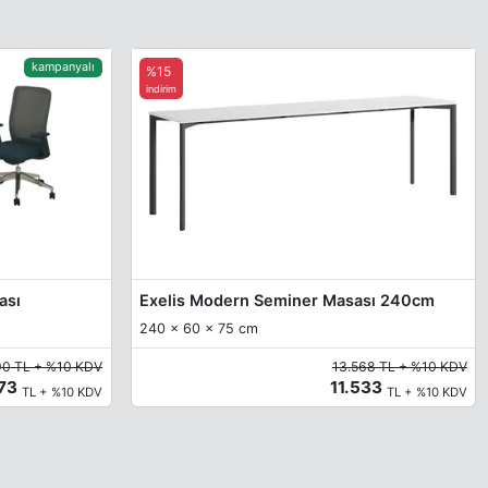
kampanyalı
%15
indirim
ası
Exelis Modern Seminer Masası 240cm
240 x 60 x 75 cm
90 TL + %10 KDV
13.568 TL + %10 KDV
873
11.533
TL + %10 KDV
TL + %10 KDV