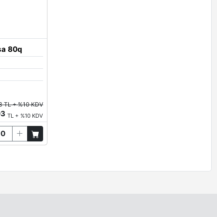
nkleri
White
Grey
Antrasit
Limestone
sa 80q
Oxide
Brown Red
Salmon Orange
Terra Brown
3 TL + %10 KDV
03
TL + %10 KDV
Steel Blue