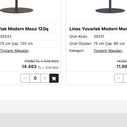
Metal Ayak Re
Black
rlak Modern Masa 120q
Linas Yuvarlak Modern Ma
35033
Ürün Kodu
35031
75 cm Çap :120 cm
Ürün Ölçüleri
75 cm Çap :80 cm
Quartz
Toplantı Masaları
Kategori
Toplantı Masaları
17.050 TL + %10 KDV
14.00
14.493
11.9
TL + %10 KDV
Sand-Yellow