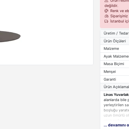
Ürün resiml
değildir.
Renk ve eba
Siparişiniz 
İstanbul iç
Üretim / Tedar
Ürün Ölçüleri
Malzeme
Ayak Malzeme
Masa Biçimi
Menşei
Garanti
Ürün Açıklamal
Linas Yuvarla
alanlarda bile 
yerleştirilen s
boşluğu yaratı
uzun ömürlü olm
veya yoğun kull
... devamını 
çözüm sunar.