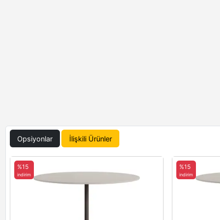
Opsiyonlar
İlişkili Ürünler
%15
%15
indirim
indirim