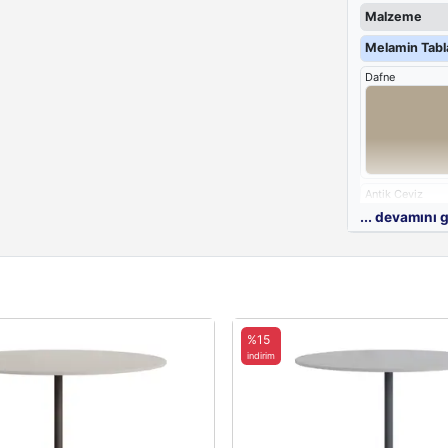
Malzeme
Melamin Tabla
Dafne
Antik Ceviz
... devamını 
Beyaz
%15
indirim
Metal Renkler