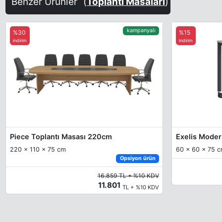
Benzer Ürünler
(
Toplantı Masaları
)
kampanyalı
%30
%15
indirim
indirim
Piece Toplantı Masası 220cm
220 x 110 x 75 cm
60 x 60 x 75 
Opsiyon ürün
16.859 TL + %10 KDV
11.801
TL + %10 KDV