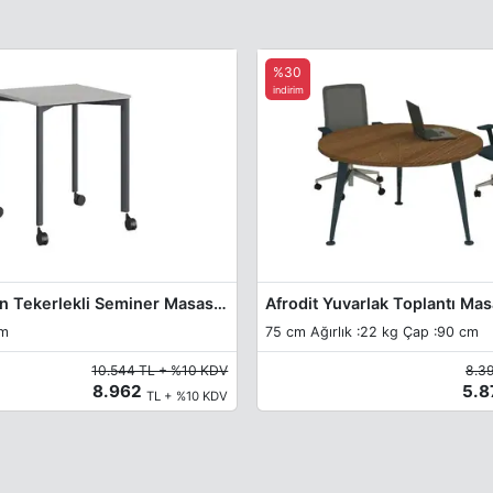
%30
indirim
Exelis Modern Tekerlekli Seminer Masası 60cm
Afrodit Yuvarlak Toplantı Mas
cm
75 cm Ağırlık :22 kg Çap :90 cm
10.544 TL + %10 KDV
8.3
8.962
5.
TL + %10 KDV