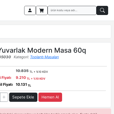
Yuvarlak Modern Masa 60q
35030
Kategori:
Toplantı Masaları
10.835
TL + %10 KDV
i Fiyatı
9.210
TL + %10 KDV
l Fiyatı
10.131
TL
Sepete Ekle
Hemen Al