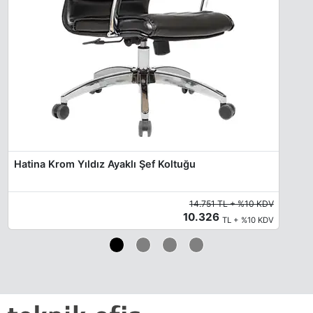
Hatina Krom Yıldız Ayaklı Şef Koltuğu
14.751 TL + %10 KDV
10.326
TL + %10 KDV