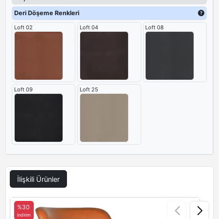
Deri Döşeme Renkleri
Loft 02
Loft 04
Loft 08
Loft 09
Loft 25
İlişkili Ürünler
%30
indirim
i