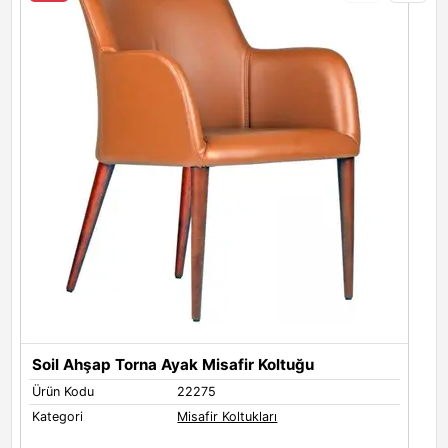
Soil Ahşap Torna Ayak Misafir Koltuğu
S
Ürün Kodu
22275
Ü
Kategori
Misafir Koltukları
K