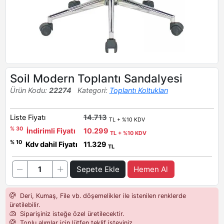
Soil Modern Toplantı Sandalyesi
Ürün Kodu:
22274
Kategori:
Toplantı Koltukları
Liste Fiyatı
14.713
TL + %10 KDV
% 30
İndirimli Fiyatı
10.299
TL + %10 KDV
% 10
Kdv dahil Fiyatı
11.329
TL
Sepete Ekle
Hemen Al
Deri, Kumaş, File vb. döşemelikler ile istenilen renklerde
üretilebilir.
Siparişiniz isteğe özel üretilecektir.
Toplu alımlar için lütfen teklif isteyiniz.