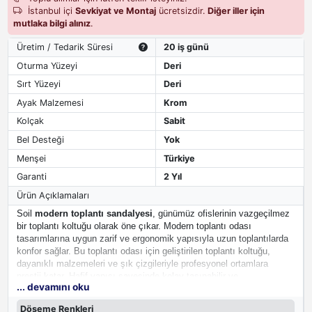
İstanbul içi
Sevkiyat ve Montaj
ücretsizdir.
Diğer iller için
mutlaka bilgi alınız
.
Üretim / Tedarik Süresi
20 iş günü
Oturma Yüzeyi
Deri
Sırt Yüzeyi
Deri
Ayak Malzemesi
Krom
Kolçak
Sabit
Bel Desteği
Yok
Menşei
Türkiye
Garanti
2 Yıl
Ürün Açıklamaları
Soil
modern toplantı sandalyesi
, günümüz ofislerinin vazgeçilmez
bir toplantı koltuğu olarak öne çıkar. Modern toplantı odası
tasarımlarına uygun zarif ve ergonomik yapısıyla uzun toplantılarda
konfor sağlar. Bu toplantı odası için geliştirilen toplantı koltuğu,
dayanıklı malzemeleri ve şık çizgileriyle profesyonel ortamlara
prestij katar. Hafif yapısı sayesinde kolay taşınabilir ve
... devamını oku
düzenlenebilir.
Döşeme Renkleri