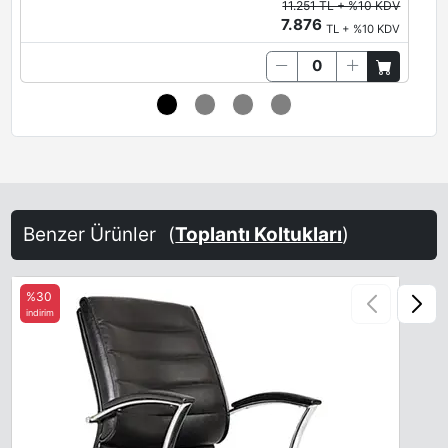
11.251 TL + %10 KDV
7.876
TL + %10 KDV
Benzer Ürünler
(
Toplantı Koltukları
)
%30
indirim