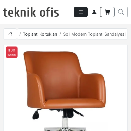
obilyaları
Toplantı Koltukları
Soil Modern Toplantı Sandalyesi
%30
indirim