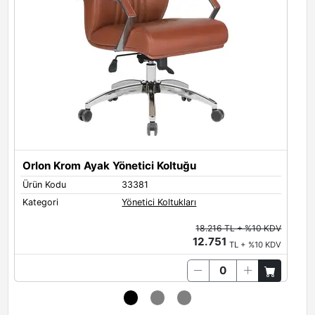
Orlon Krom Ayak Yönetici Koltuğu
Ürün Kodu
33381
Ü
Kategori
Yönetici Koltukları
K
18.216 TL + %10 KDV
12.751
TL + %10 KDV