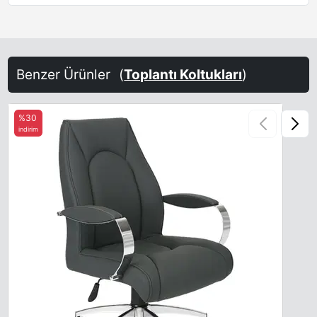
Benzer Ürünler
(
Toplantı Koltukları
)
%30
indirim