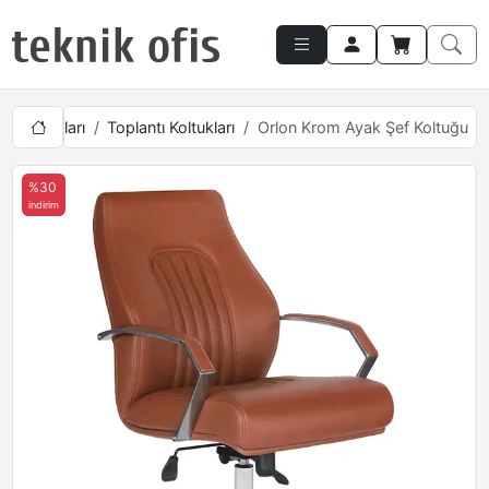
ı Mobilyaları
Toplantı Koltukları
Orlon Krom Ayak Şef Koltuğu
%30
indirim