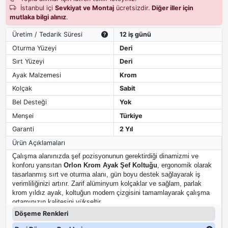
İstanbul içi
Sevkiyat ve Montaj
ücretsizdir.
Diğer iller için
mutlaka bilgi alınız
.
Üretim / Tedarik Süresi
12 iş günü
Oturma Yüzeyi
Deri
Sırt Yüzeyi
Deri
Ayak Malzemesi
Krom
Kolçak
Sabit
Bel Desteği
Yok
Menşei
Türkiye
Garanti
2 Yıl
Ürün Açıklamaları
Çalışma alanınızda şef pozisyonunun gerektirdiği dinamizmi ve
konforu yansıtan
Orlon Krom Ayak Şef Koltuğu
, ergonomik olarak
tasarlanmış sırt ve oturma alanı, gün boyu destek sağlayarak iş
verimliliğinizi artırır. Zarif alüminyum kolçaklar ve sağlam, parlak
krom yıldız ayak, koltuğun modern çizgisini tamamlayarak çalışma
ortamınızın kalitesini yükseltir.
Döşeme Renkleri