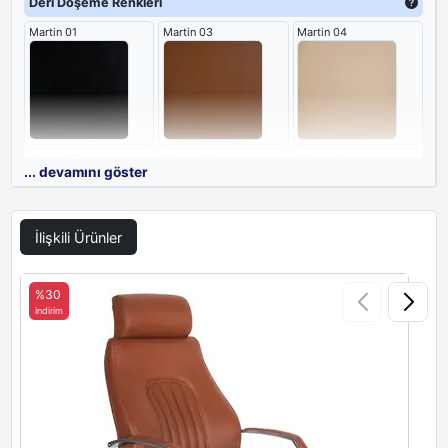
Deri Döşeme Renkleri
Martin 01
Martin 03
Martin 04
Martin 05
Martin 06
Martin 14
... devamını göster
İlişkili Ürünler
Martin 15
Martin 16
%30
indirim
i