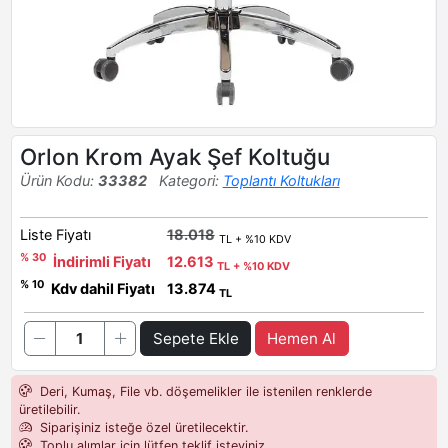
Orlon Krom Ayak Şef Koltuğu
Ürün Kodu:
33382
Kategori:
Toplantı Koltukları
Liste Fiyatı
18.018
TL + %10 KDV
% 30
İndirimli Fiyatı
12.613
TL + %10 KDV
% 10
Kdv dahil Fiyatı
13.874
TL
Sepete Ekle
Hemen Al
Deri, Kumaş, File vb. döşemelikler ile istenilen renklerde
üretilebilir.
Siparişiniz isteğe özel üretilecektir.
Toplu alımlar için lütfen teklif isteyiniz.