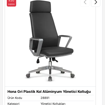
%30
indirim
i
Hona Gri Plastik Kol Alüminyum Yönetici Koltuğu
H
Ürün Kodu
28891
Ü
Kategori
Yönetici Koltukları
K