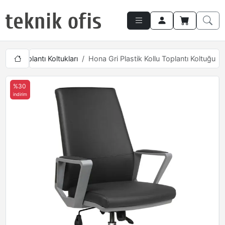
arı
Toplantı Koltukları
Hona Gri Plastik Kollu Toplantı Koltuğu
%30
indirim