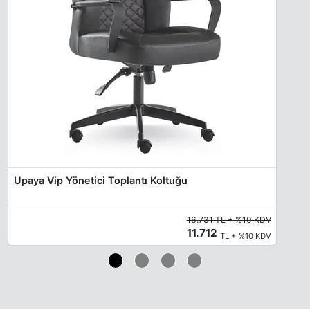
Upaya Vip Yönetici Toplantı Koltuğu
16.731 TL + %10 KDV
11.712
TL + %10 KDV