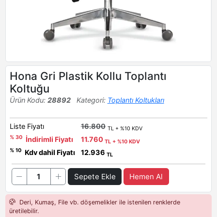
Hona Gri Plastik Kollu Toplantı
Koltuğu
Ürün Kodu:
28892
Kategori:
Toplantı Koltukları
Liste Fiyatı
16.800
TL + %10 KDV
% 30
İndirimli Fiyatı
11.760
TL + %10 KDV
% 10
Kdv dahil Fiyatı
12.936
TL
Sepete Ekle
Hemen Al
Deri, Kumaş, File vb. döşemelikler ile istenilen renklerde
üretilebilir.