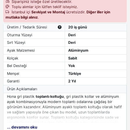
Siparişiniz isteğe özel üretilecektir.
Toplu alımlar için lütfen teklif isteyiniz.
İstanbul içi
Sevkiyat ve Montaj
ücretsizdir.
Diğer iller için
mutlaka bilgi alınız
.
Üretim / Tedarik Süresi
20 iş günü
Oturma Yüzeyi
Deri
Sırt Yüzeyi
Deri
Ayak Malzemesi
Alüminyum
Kolçak
Sabit
Bel Desteği
Yok
Menşei
Türkiye
Garanti
2 Yıl
Ürün Açıklamaları
Hona gri plastik
toplantı koltuğu
, gri plastik kollar ve alüminyum
ayak kombinasyonuyla modern toplantı odalarına çağdaş bir
görünüm kazandırır. Alüminyum ayaklı toplantı koltuğu olarak hafif
ve sağlam yapısıyla öne çıkan bu model, uzun toplantılarda
ergonomik konfor sunar. Toplantı koltuğu kategorisinde sade ve
şık çizgileriyle dikkat çeken ürün, toplantı odası dekorasyonuyla
... devamını oku
uyumludur.