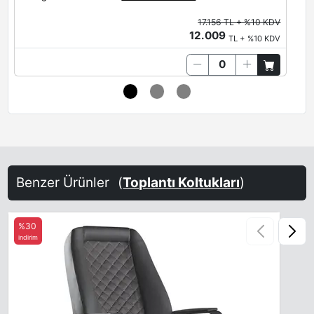
17.156 TL + %10 KDV
12.009
TL + %10 KDV
Benzer Ürünler
(
Toplantı Koltukları
)
%30
indirim