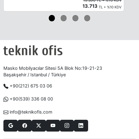
19.590 TL + %10 KDV
13.713
TL + %10 KDV
Masko Mobilyacılar Sitesi 5A Blok No:19-21-23
Başakşehir / Istanbul / Türkiye
+90(212) 675 03 06
+90(539) 336 08 00
info@teknikofis.com