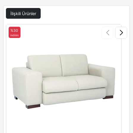
İlişkili Ürünler
%30
indirim
i