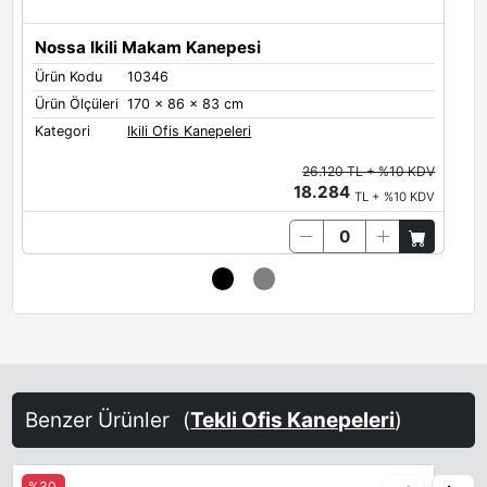
Nossa Ikili Makam Kanepesi
Ürün Kodu
10346
Ü
Ürün Ölçüleri
170 x 86 x 83 cm
Ü
Kategori
Ikili Ofis Kanepeleri
K
26.120 TL + %10 KDV
18.284
TL + %10 KDV
Benzer Ürünler
(
Tekli Ofis Kanepeleri
)
%30