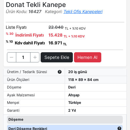
Donat Tekli Kanepe
Ürün Kodu:
16427
Kategori:
Tekli Ofis Kanepeleri
Liste Fiyatı
22.040
TL + %10 KDV
% 30
İndirimli Fiyatı
15.428
TL + %10 KDV
% 10
Kdv dahil Fiyatı
16.971
TL
Sepete Ekle
Hemen Al
Üretim / Tedarik Süresi
20 iş günü
Ürün Ölçüleri
118 x 89 x 84 cm
Döşeme
Deri
Ayak Malzemesi
Ahşap
Menşei
Türkiye
Garanti
2 Yıl
Döşeme
Deri Döşeme Renkleri