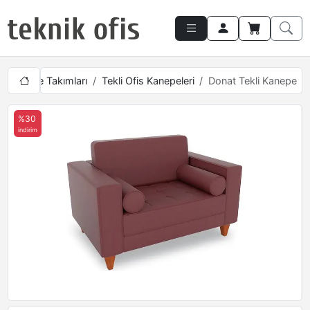
is Kanepe Takımları
Tekli Ofis Kanepeleri
Donat Tekli Kanepe
%30
indirim