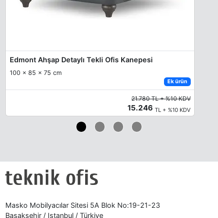
Edmont Ahşap Detaylı Tekli Ofis Kanepesi
100 x 85 x 75 cm
Ek ürün
21.780 TL + %10 KDV
15.246
TL + %10 KDV
Masko Mobilyacılar Sitesi 5A Blok No:19-21-23
Başakşehir / Istanbul / Türkiye