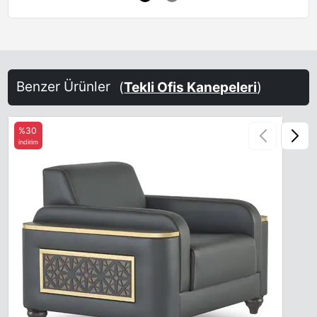
Benzer Ürünler
(
Tekli Ofis Kanepeleri
)
%30
indirim