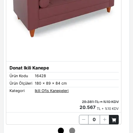
Donat Ikili Kanepe
Ürün Kodu
16428
Ü
Ürün Ölçüleri
180 x 89 x 84 cm
Ü
Kategori
Ikili Ofis Kanepeleri
K
29.381 TL + %10 KDV
20.567
TL + %10 KDV