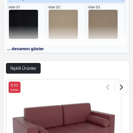
Inter 01
Inter 02
Inter 03
Inter 04
Inter 05
Inter 06
... devamını göster
İlişkili Ürünler
Inter 07
Inter 16
%30
indirim
i