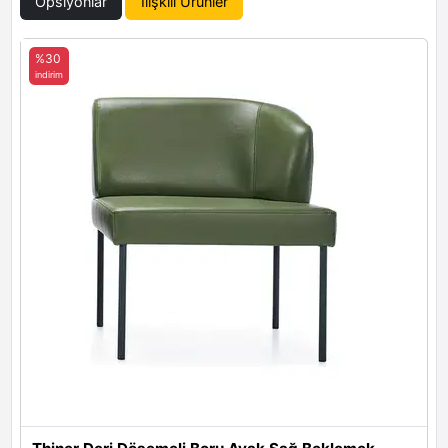
Opsiyonlar
İlişkili Ürünler
Martin 10
Martin 14
Martin 15
%30
indirim
Martin 16