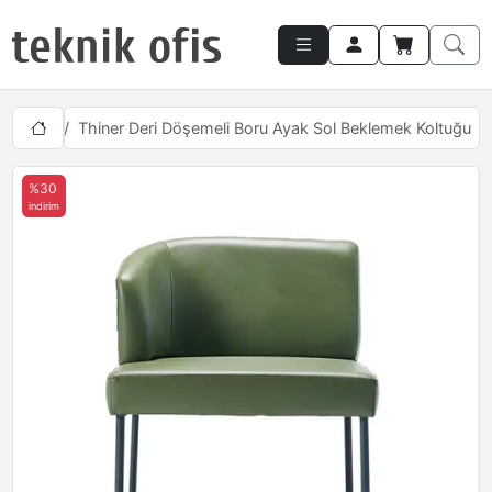
ltukları
Thiner Deri Döşemeli Boru Ayak Sol Beklemek Koltuğu
%30
indirim