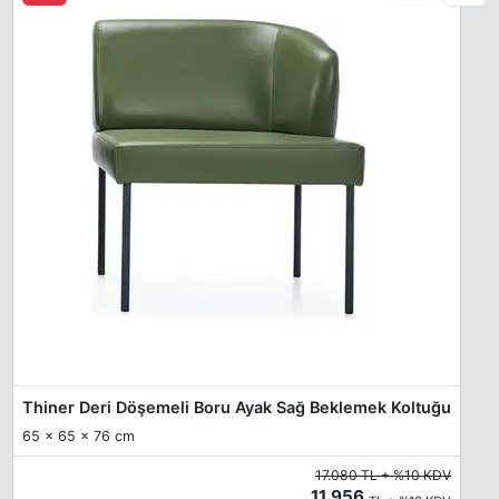
Thiner Deri Döşemeli Boru Ayak Sağ Beklemek Koltuğu
65 x 65 x 76 cm
17.080 TL + %10 KDV
11.956