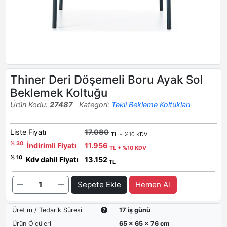
Thiner Deri Döşemeli Boru Ayak Sol
Beklemek Koltuğu
Ürün Kodu:
27487
Kategori:
Tekli Bekleme Koltukları
Liste Fiyatı
17.080
TL + %10 KDV
% 30
İndirimli Fiyatı
11.956
TL + %10 KDV
% 10
Kdv dahil Fiyatı
13.152
TL
Sepete Ekle
Hemen Al
Üretim / Tedarik Süresi
17 iş günü
Ürün Ölçüleri
65 x 65 x 76 cm