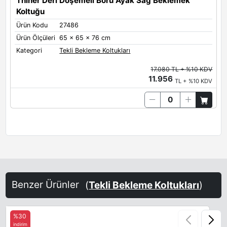
Thiner Deri Döşemeli Boru Ayak Sağ Beklemek
Koltuğu
Ürün Kodu
27486
Ürün Ölçüleri
65 x 65 x 76 cm
Kategori
Tekli Bekleme Koltukları
17.080 TL + %10 KDV
11.956
TL + %10 KDV
Benzer Ürünler
(
Tekli Bekleme Koltukları
)
%30
indirim