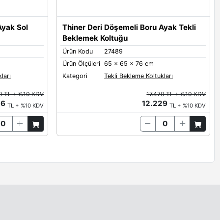
Ayak Sol
Thiner Deri Döşemeli Boru Ayak Tekli
Beklemek Koltuğu
Ürün Kodu
27489
Ürün Ölçüleri
65 x 65 x 76 cm
ları
Kategori
Tekli Bekleme Koltukları
0 TL + %10 KDV
17.470 TL + %10 KDV
56
12.229
TL + %10 KDV
TL + %10 KDV