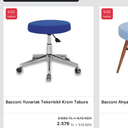
%30
%30
indirim
indirim
Bacconi Yuvarlak Tekerlekli Krom Tabure
Bacconi Ahşa
3.680 TL + %10 KDV
2.576
TL + %10 KDV