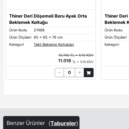
Thiner Deri Döşemeli Boru Ayak Orta
Thiner Der
Beklemek Koltuğu
Beklemek K
Ürün Kodu
27488
Ürün Kodu
Ürün Ölçüleri
65 x 65 x 76 cm
Ürün Ölçüleri
Kategori
Tekli Bekleme Koltukları
Kategori
15.740 TL + %10 KDV
11.018
TL + %10 KDV
Benzer Ürünler
(
Tabureler
)