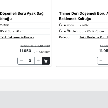
i Döşemeli Boru Ayak Sağ
Thiner Deri Döşemeli Boru 
oltuğu
Beklemek Koltuğu
27486
Ürün Kodu
27487
65 x 65 x 76 cm
Ürün Ölçüleri
65 x 65 x 76 cm
Tekli Bekleme Koltukları
Kategori
Tekli Bekleme Koltuk
17.080 TL + %10 KDV
17.08
11.956
11.9
TL + %10 KDV