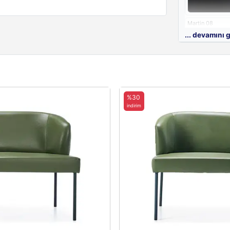
Martin 08
... devamını 
%30
indirim