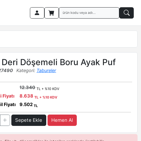
 Deri Döşemeli Boru Ayak Puf
27490
Kategori:
Tabureler
12.340
TL + %10 KDV
i Fiyatı
8.638
TL + %10 KDV
l Fiyatı
9.502
TL
Sepete Ekle
Hemen Al