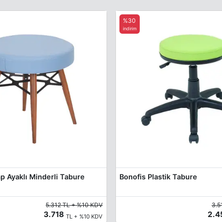
%30
indirim
p Ayaklı Minderli Tabure
Bonofis Plastik Tabure
5.312 TL + %10 KDV
3.5
3.718
2.
TL + %10 KDV