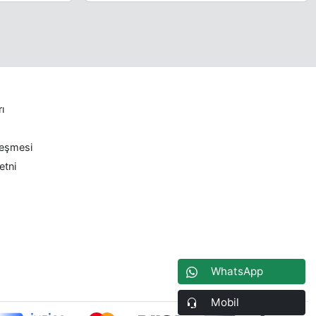
rı
leşmesi
etni
WhatsApp
Mobil