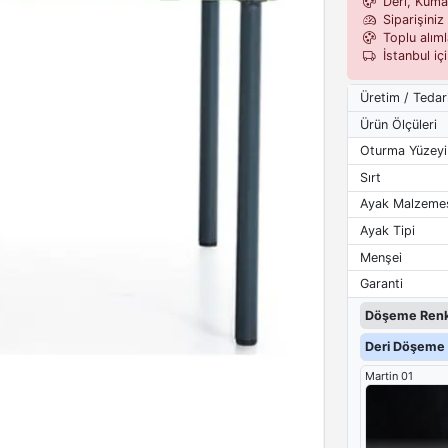
Deri, Kumaş,
Siparişiniz 
Toplu alımla
İstanbul iç
Üretim / Tedar
Ürün Ölçüleri
Oturma Yüzeyi
Sırt
Ayak Malzeme
Ayak Tipi
Menşei
Garanti
Döşeme Renk
Deri Döşeme 
Martin 01