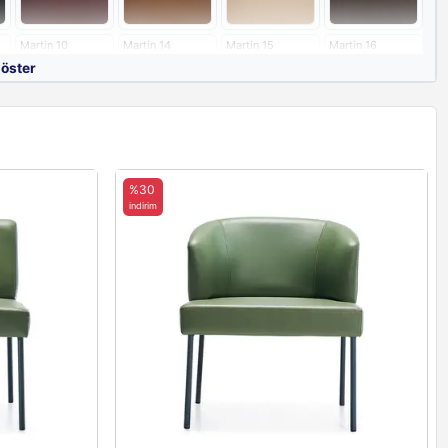
Martin 10
Martin 14
Martin 15
Martin 16
göster
%30
indirim