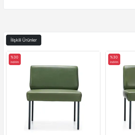
İlişkili Ürünler
%30
%30
indirim
indirim