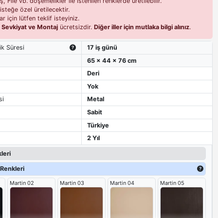
 File vb. döşemelikler ile istenilen renklerde üretilebilir.
isteğe özel üretilecektir.
r için lütfen teklif isteyiniz.
i
Sevkiyat ve Montaj
ücretsizdir.
Diğer iller için mutlaka bilgi alınız
.
ik Süresi
17 iş günü
65 x 44 x 76 cm
Deri
Yok
si
Metal
Sabit
Türkiye
2 Yıl
leri
Renkleri
Martin 02
Martin 03
Martin 04
Martin 05