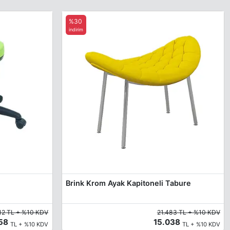
%30
indirim
Brink Krom Ayak Kapitoneli Tabure
12 TL + %10 KDV
21.483 TL + %10 KDV
458
15.038
TL + %10 KDV
TL + %10 KDV