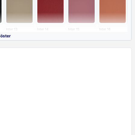
li Tekli Koltuk, diğer ofis koltuklarına kıyasla modern görünümü ve şık
nde daha çok tercih edilen bir modeldir. Kapitone dikişli tekli koltukları
tlarına uygun olarak imal etmekteyiz. Ürünümüz 2 yıl boyunca firma
adır.
Inter 13
Inter 14
Inter 15
Inter 16
göster