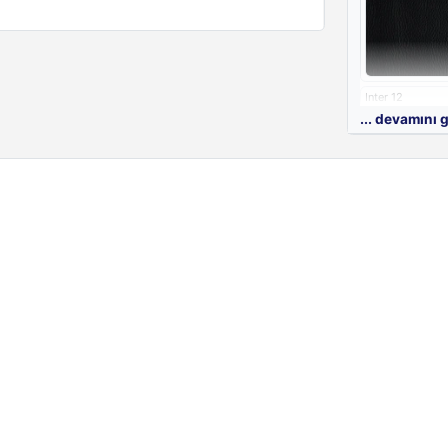
Spago Kapitone
tasarımı sayesi
kalite standar
garantisi altınd
Inter 12
... devamını 