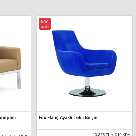
%30
indirim
Kanepesi
Fox Flanş Ayaklı Tekli Berjer
13.875 TL + %10 KDV