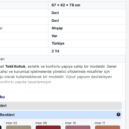
67 x 62 x 78 cm
Deri
Deri
si
Ahşap
Var
Türkiye
2 Yıl
arı
eli
Tekli Koltuk
, estetik ve konforlu yapıya sahip bir modeldir. Genel
şahsi ve kurumsal işletmelerde yönetici ofislerinde misafirler için
u olarak kullanılabilecek bir modeldir. Vücut yapısını destekleyen
onforlu yapıda tasarlanmıştır.
uğu
darbe ve ağırlığa karşı dayanıklı yapıda üretilmiş olup görüntüsünü
oku
un yıllar korur. Tekli koltuğun iskelet yapısı ahşap malzemeden yapılmış
rinci kalite süngerdir ve üzerini kaplamak için suni deri kullanılmıştır.
leri
n üzeri kapitone dikişleri sayesinde estetik bir görünüm kazanmıştır.
lanma sırasında rahat bir yapı sunar ve oturma fontu geniş ve konforlu
Renkleri
mıştır. Kolçakları ahşap iskeletli sünger ve suni deri kaplamalıdır. Tekli
Inter 02
Inter 08
Inter 10
Inter 11
nın ayakları ahşap ve dört ayaklıdır.