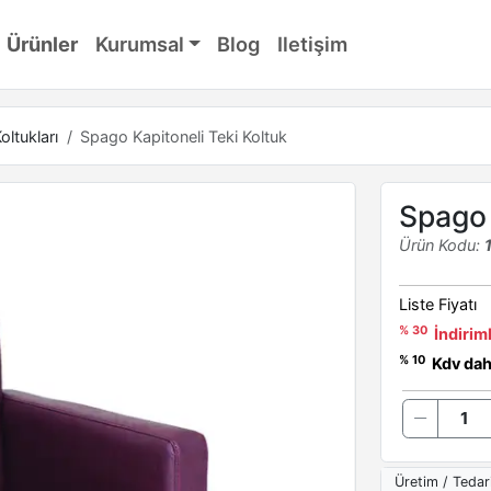
Ürünler
Kurumsal
Blog
Iletişim
oltukları
Spago Kapitoneli Teki Koltuk
Spago 
Ürün Kodu:
Liste Fiyatı
% 30
İndiriml
% 10
Kdv dahi
Üretim / Tedar