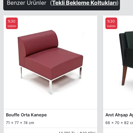
Benzer Ürünler
(
Tekli Bekleme Koltukları
)
%30
%30
indirim
indirim
Bouffe Orta Kanepe
Anıt Ahşap Ay
71 x 77 x 74 cm
66 x 70 x 82 