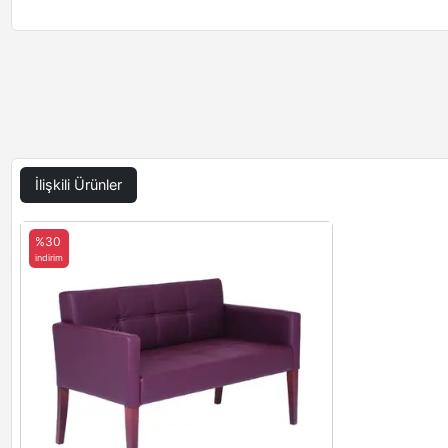
İlişkili Ürünler
%30
indirim