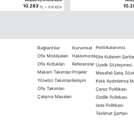
14.690 TL + %10 KDV
14.6
10.283
10.
TL + %10 KDV
Politikalarımız
Bağlantılar
Kurumsal
Ofis Mobilyaları
Hakkımızda
Site Kullanım Şartla
Ofis Koltukları
Referanslar
Üyelik Sözleşmesi
Makam Takımları
Projeler
Mesafeli Satış Söz
Yönetici Takımları
İletişim
Kvkk Aydınlatma M
Ofis Takımları
Çerez Politikası
Çalışma Masaları
Gizlilik Politikası
Iade Politikası
Teslimat Şartları