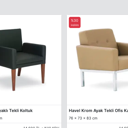
%30
indirim
aklı Tekli Koltuk
Havel Krom Ayak Tekli Ofis 
cm
76 x 73 x 83 cm