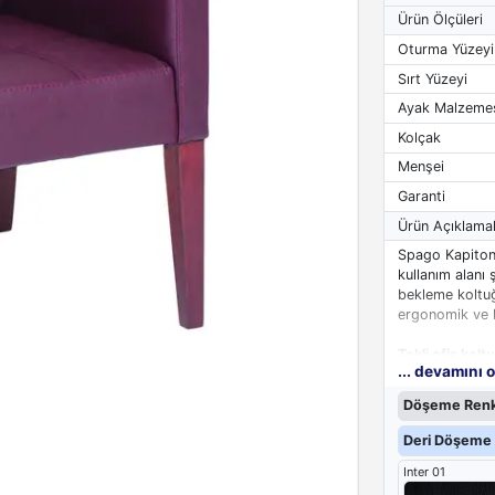
Ürün Ölçüleri
Oturma Yüzeyi
Sırt Yüzeyi
Ayak Malzeme
Kolçak
Menşei
Garanti
Ürün Açıklamal
Spago Kapiton
kullanım alanı 
bekleme koltuğ
ergonomik ve k
Tekli ofis kolt
... devamını 
ve yapısını uz
olup süngeri bi
Döşeme Renk
Ofis koltuğunu
Sırt kısmı yas
Deri Döşeme 
yapıda tasarlan
Inter 01
ofis koltukları