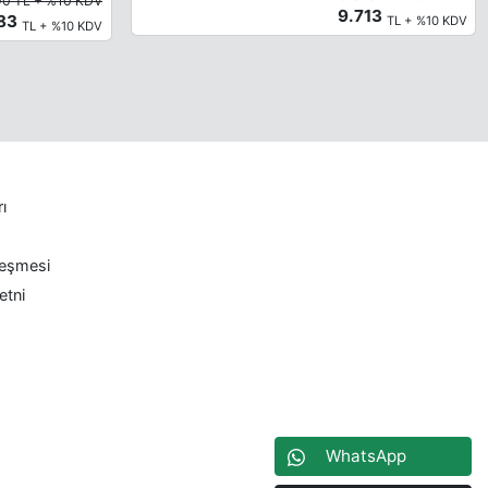
90 TL + %10 KDV
9.713
283
TL + %10 KDV
TL + %10 KDV
rı
leşmesi
etni
WhatsApp