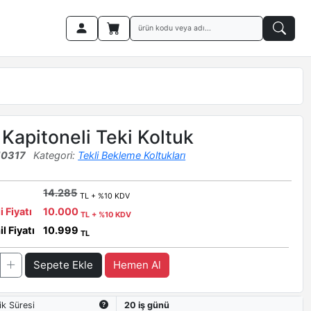
Kapitoneli Teki Koltuk
10317
Kategori:
Tekli Bekleme Koltukları
14.285
TL + %10 KDV
i Fiyatı
10.000
TL + %10 KDV
l Fiyatı
10.999
TL
Sepete Ekle
Hemen Al
ik Süresi
20 iş günü