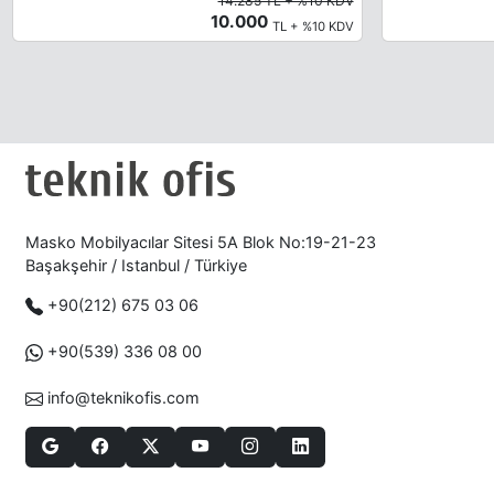
14.285 TL + %10 KDV
10.000
TL + %10 KDV
Masko Mobilyacılar Sitesi 5A Blok No:19-21-23
Başakşehir / Istanbul / Türkiye
+90(212) 675 03 06
+90(539) 336 08 00
info@teknikofis.com