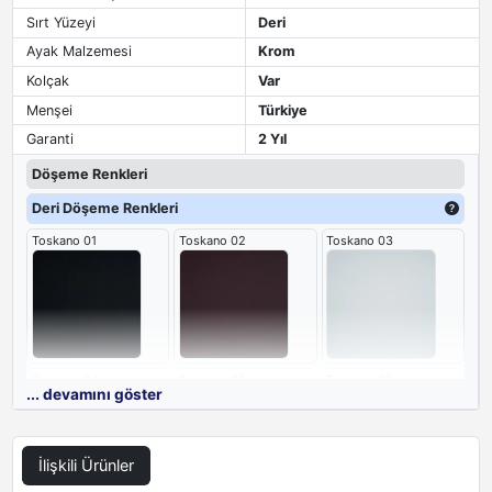
Sırt Yüzeyi
Deri
Ayak Malzemesi
Krom
Kolçak
Var
Menşei
Türkiye
Garanti
2 Yıl
Döşeme Renkleri
Deri Döşeme Renkleri
Toskano 01
Toskano 02
Toskano 03
Toskano 04
Toskano 05
Toskano 07
... devamını göster
İlişkili Ürünler