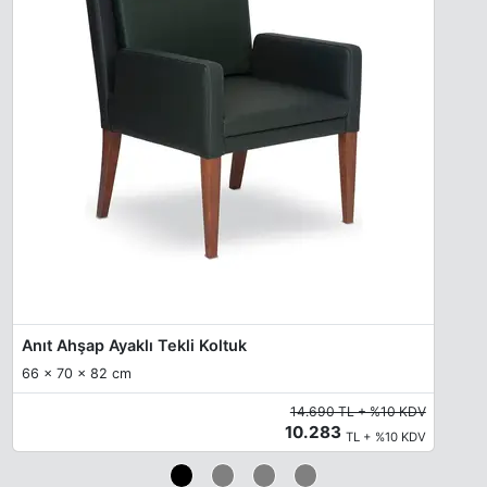
Anıt Ahşap Ayaklı Tekli Koltuk
66 x 70 x 82 cm
14.690 TL + %10 KDV
10.283
TL + %10 KDV