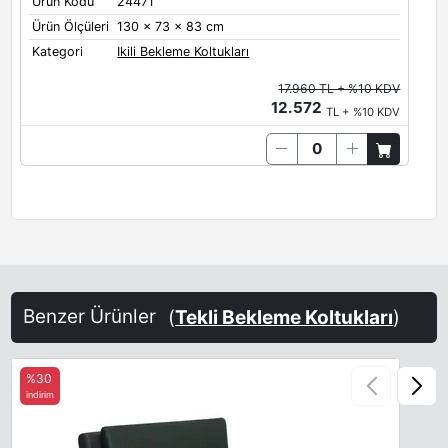
Ürün Kodu
24471
Ürün Ölçüleri
130 x 73 x 83 cm
Kategori
Ikili Bekleme Koltukları
17.960 TL + %10 KDV
12.572
TL + %10 KDV
Benzer Ürünler
(
Tekli Bekleme Koltukları
)
%30
indirim