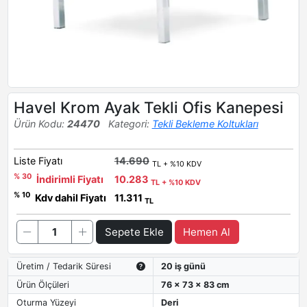
Havel Krom Ayak Tekli Ofis Kanepesi
Ürün Kodu:
24470
Kategori:
Tekli Bekleme Koltukları
Liste Fiyatı
14.690
TL + %10 KDV
% 30
İndirimli Fiyatı
10.283
TL + %10 KDV
% 10
Kdv dahil Fiyatı
11.311
TL
Sepete Ekle
Hemen Al
Üretim / Tedarik Süresi
20 iş günü
Ürün Ölçüleri
76 x 73 x 83 cm
Oturma Yüzeyi
Deri