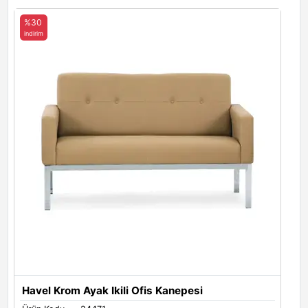
Toskano 2307
Toskano 2308
Toskano 2309
%30
indirim
Toskano 2314
Havel Krom Ayak Ikili Ofis Kanepesi