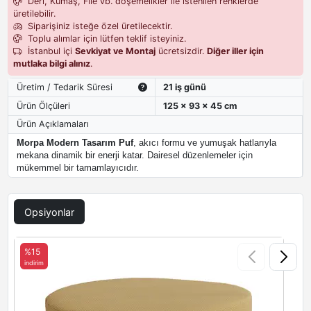
Deri, Kumaş, File vb. döşemelikler ile istenilen renklerde
üretilebilir.
Siparişiniz isteğe özel üretilecektir.
Toplu alımlar için lütfen teklif isteyiniz.
İstanbul içi
Sevkiyat ve Montaj
ücretsizdir.
Diğer iller için
mutlaka bilgi alınız
.
Üretim / Tedarik Süresi
21 iş günü
Ürün Ölçüleri
125 x 93 x 45 cm
Ürün Açıklamaları
Morpa Modern Tasarım Puf
, akıcı formu ve yumuşak hatlarıyla
mekana dinamik bir enerji katar. Dairesel düzenlemeler için
mükemmel bir tamamlayıcıdır.
Opsiyonlar
%15
indirim
i