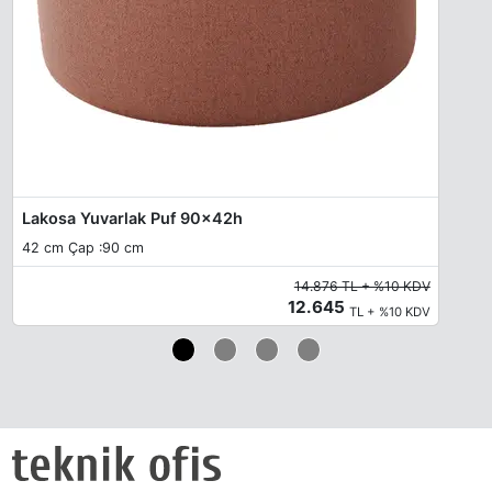
Lakosa Yuvarlak Puf 90x42h
42 cm Çap :90 cm
14.876 TL + %10 KDV
12.645
TL + %10 KDV