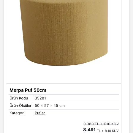
Morpa Puf 50cm
Ürün Kodu
35281
Ü
Ürün Ölçüleri
50 x 57 x 45 cm
Ü
Kategori
Puflar
K
9.989 TL + %10 KDV
8.491
TL + %10 KDV