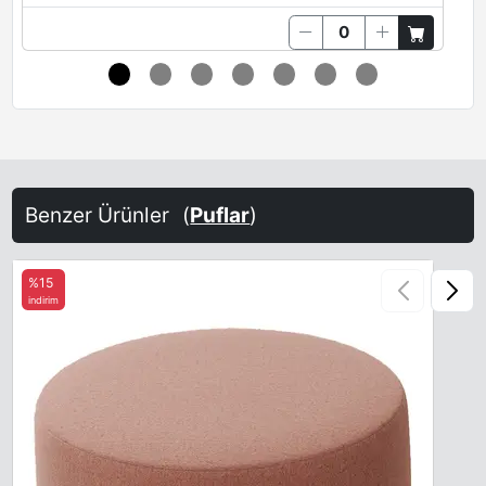
Benzer Ürünler
(
Puflar
)
%15
indirim