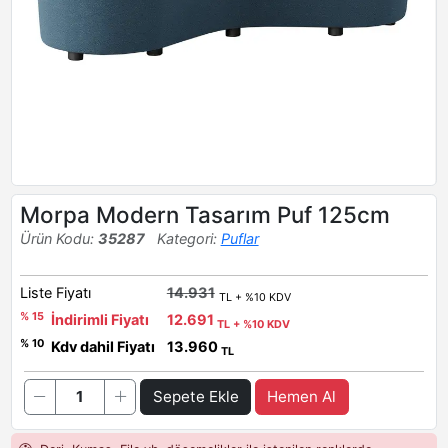
Morpa Modern Tasarım Puf 125cm
Ürün Kodu:
35287
Kategori:
Puflar
Liste Fiyatı
14.931
TL + %10 KDV
% 15
İndirimli Fiyatı
12.691
TL + %10 KDV
% 10
Kdv dahil Fiyatı
13.960
TL
Sepete Ekle
Hemen Al