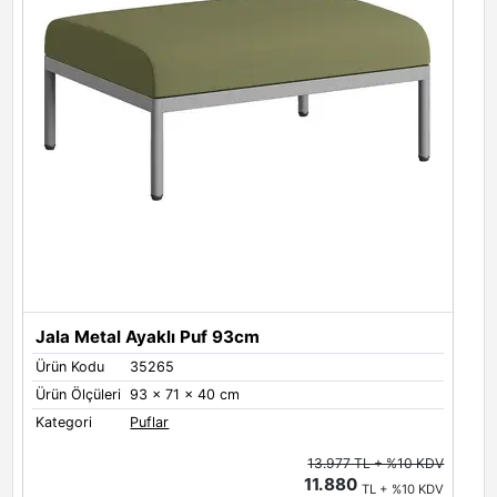
Jala Metal Ayaklı Puf 93cm
Ürün Kodu
35265
Ü
Ürün Ölçüleri
93 x 71 x 40 cm
Ü
Kategori
Puflar
K
13.977 TL + %10 KDV
11.880
TL + %10 KDV