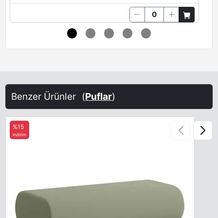
Benzer Ürünler
(
Puflar
)
%15
indirim