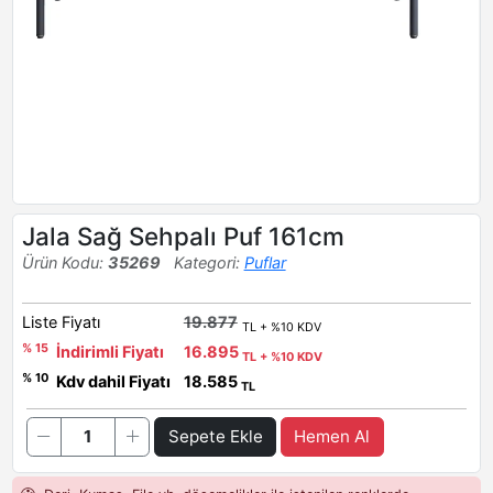
Jala Sağ Sehpalı Puf 161cm
Ürün Kodu:
35269
Kategori:
Puflar
Liste Fiyatı
19.877
TL + %10 KDV
% 15
İndirimli Fiyatı
16.895
TL + %10 KDV
% 10
Kdv dahil Fiyatı
18.585
TL
Sepete Ekle
Hemen Al