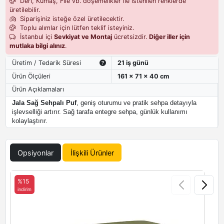
Deri, Kumaş, File vb. döşemelikler ile istenilen renklerde
üretilebilir.
Siparişiniz isteğe özel üretilecektir.
Toplu alımlar için lütfen teklif isteyiniz.
İstanbul içi
Sevkiyat ve Montaj
ücretsizdir.
Diğer iller için
mutlaka bilgi alınız
.
Üretim / Tedarik Süresi
21 iş günü
Ürün Ölçüleri
161 x 71 x 40 cm
Ürün Açıklamaları
Jala Sağ Sehpalı Puf
, geniş oturumu ve pratik sehpa detayıyla
işlevselliği artırır. Sağ tarafa entegre sehpa, günlük kullanımı
kolaylaştırır.
Opsiyonlar
İlişkili Ürünler
%15
indirim
i